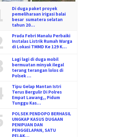
1
Di duga paket proyek
pemeliharaan irigasi balai
besar sumatera selatan
tahun 20…
2
Prada Febri Manalu Perbaiki
Instalas Listrik Rumah Warga
di Lokasi TMMD Ke 129 K…
3
Lagi lagi di duga mobil
bermuatan minyak ilegal
terang terangan lolos di
Polsek …
4
Tipu Gelap Mantan Istri
Terus Bergulir Di Polres
Empat Lawang,, Pidum
Tunggu Kas…
5
POLSEK PENDOPO BERHASIL
UNGKAP KASUS DUGAAN
PENIPUAN DAN
PENGGELAPAN, SATU
PELAK…