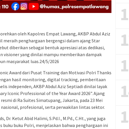
1
1
orehkan oleh Kapolres Empat Lawang, AKBP Abdul Aziz
rhasil meraih penghargaan bergengsi dalam ajang Star
but diberikan sebagai bentuk apresiasi atas dedikasi,
an visioner yang dinilai mampu memberikan dampak
1
upun masyarakat luas.24/5/2026
conic Award dari Pusat Training dan Motivasi Polri Thanks
engan hasil monitoring, digital tracking, pemberitaan
1
lis independen, AKBP Abdul Aziz Septiadi dinilai layak
y Iconic Professional of the Year Award 2026”. Ajang
resmi di Ra Suites Simatupang, Jakarta, pada 23 Mei
nasional, profesional, serta perwakilan lintas sektor.
1
, Dr. Ketut Abid Halimi, S.Pd.I., M.Pd., C.Ht., yang juga
is buku buku Polri, menjelaskan bahwa penghargaan ini