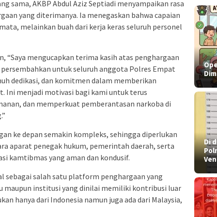
ang sama, AKBP Abdul Aziz Septiadi menyampaikan rasa
argaan yang diterimanya. Ia menegaskan bahwa capaian
emata, melainkan buah dari kerja keras seluruh personel
n, “Saya mengucapkan terima kasih atas penghargaan
Ope
ya persembahkan untuk seluruh anggota Polres Empat
Dim
enuh dedikasi, dan komitmen dalam memberikan
. Ini menjadi motivasi bagi kami untuk terus
amanan, dan memperkuat pemberantasan narkoba di
.”
an ke depan semakin kompleks, sehingga diperlukan
​Di
tara aparat penegak hukum, pemerintah daerah, serta
Pol
asi kamtibmas yang aman dan kondusif.
Ven
nal sebagai salah satu platform penghargaan yang
 maupun institusi yang dinilai memiliki kontribusi luar
kan hanya dari Indonesia namun juga ada dari Malaysia,