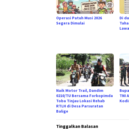
Operasi Patuh Musi 2026
​Di d
Segera Dimulai
Taha
Lawa
Naik Motor Trail, Dandim
Bupa
0210/TU Bersama Forkopimda
TNI 
Toba Tinjau Lokasi Rehab
Kodi
RTLH di Desa Parsuratan
Balige
Tinggalkan Balasan