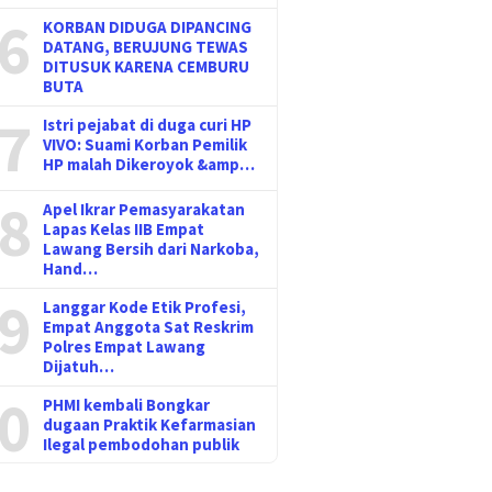
6
KORBAN DIDUGA DIPANCING
DATANG, BERUJUNG TEWAS
DITUSUK KARENA CEMBURU
BUTA
7
Istri pejabat di duga curi HP
VIVO: Suami Korban Pemilik
HP malah Dikeroyok &amp…
8
Apel Ikrar Pemasyarakatan
Lapas Kelas IIB Empat
Lawang Bersih dari Narkoba,
Hand…
9
Langgar Kode Etik Profesi,
Empat Anggota Sat Reskrim
Polres Empat Lawang
Dijatuh…
0
PHMI kembali Bongkar
dugaan Praktik Kefarmasian
Ilegal pembodohan publik