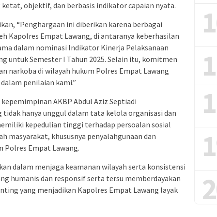
 ketat, objektif, dan berbasis indikator capaian nyata.
1
an, “Penghargaan ini diberikan karena berbagai
leh Kapolres Empat Lawang, di antaranya keberhasilan
ma dalam nominasi Indikator Kinerja Pelaksanaan
1
g untuk Semester I Tahun 2025. Selain itu, komitmen
an narkoba di wilayah hukum Polres Empat Lawang
 dalam penilaian kami.”
1
wa kepemimpinan AKBP Abdul Aziz Septiadi
idak hanya unggul dalam tata kelola organisasi dan
emiliki kepedulian tinggi terhadap persoalan sosial
1
gah masyarakat, khususnya penyalahgunaan dan
um Polres Empat Lawang.
kan dalam menjaga keamanan wilayah serta konsistensi
2
ng humanis dan responsif serta tersu memberdayakan
penting yang menjadikan Kapolres Empat Lawang layak