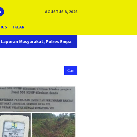
n
AGUSTUS 8, 2026
GIUS
IKLAN
mpat Lawang Bongkar Sarang Narkoba, 7 Pelaku dan Senpi Rakita
Cari