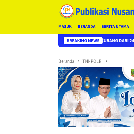
Loncat
ke
konten
MASUK
BERANDA
BERITA UTAMA
SUS CURAS SPBU KURANG DARI 24 JAM, EMPAT PELAKU BERHASIL
BREAKING NEWS
Beranda
TNI-POLRI