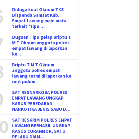
6
Diduga kuat Oknum TKS
Dispenda Samsat Kab.
Empat Lawang main mata
terkait *tipu …
7
Dugaan Tipu gelap Briptu T
M T Oknum anggota polres
empat lawang di laporkan
ke …
8
Briptu T M T Oknum
anggota polres empat
lawang resmi di laporkan ke
unit pidum
9
SAT RESNARKOBA POLRES
EMPAT LAWANG UNGKAP
KASUS PEREDARAN
NARKOTIKA JENIS SABU D…
0
SAT RESKRIM POLRES EMPAT
LAWANG BERHASIL UNGKAP
KASUS CURANMOR, SATU
PELAKU DIAM…