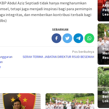
AKBP Abdul Aziz Septiadi tidak hanya mengharumkan
AKB
sel, tetapi juga menjadi inspirasi bagi para pemimpin
Pen
Lea
aga integritas, dan memberikan kontribusi terbaik bagi
dbs)
SEBARKAN
Pro
Pos berikutnya
Men
 Anggaran
SERAH TERIMA JABATAN DIREKTUR RSUD BESEMAH
Res
an
r
Nai
Ber
Lok