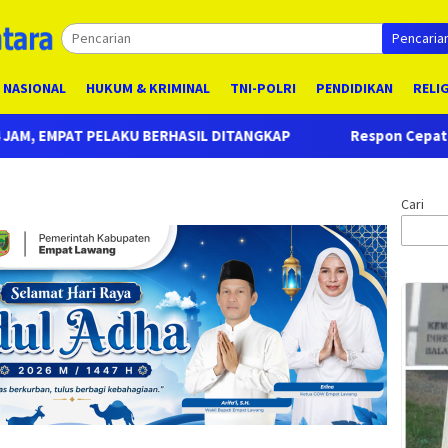
Pencaria
NASIONAL
HUKUM & KRIMINAL
TNI-POLRI
PENDIDIKAN
RELI
 DITANGKAP
Respon Cepat Laporan Masyarakat, Polres E
Cari