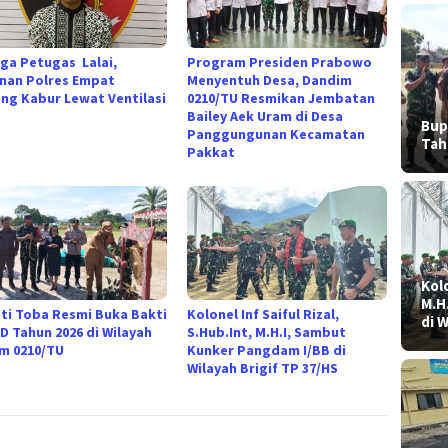
uga Petugas Lalai,
Program Presiden Prabowo
nan Polres Empat
Menyentuh Desa, Dandim
ng Kabur Lewat Ventilasi
0210/TU Resmikan Jembatan
Bailey Aek Uram di Desa
Bup
Panggungunan Kecamatan
Tah
Pakkat
Kolo
M.H
ti Toba Resmi Buka Bakti
Kolonel Inf Saiful Rizal,
di 
AD Tahun 2026 di Wilayah
S.Hub.Int, M.H.I, Sambut
m 0210/TU
Kunker Pangdam I/BB di
Wilayah Brigif TP 37/HS