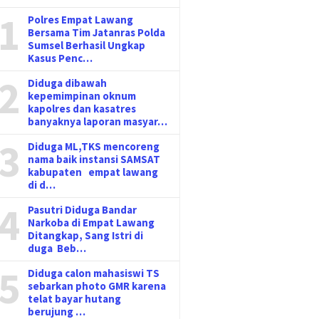
1
Polres Empat Lawang
Bersama Tim Jatanras Polda
Sumsel Berhasil Ungkap
Kasus Penc…
2
Diduga dibawah
kepemimpinan oknum
kapolres dan kasatres
banyaknya laporan masyar…
3
Diduga ML,TKS mencoreng
nama baik instansi SAMSAT
kabupaten empat lawang
di d…
4
Pasutri Diduga Bandar
Narkoba di Empat Lawang
Ditangkap, Sang Istri di
duga Beb…
5
Diduga calon mahasiswi TS
sebarkan photo GMR karena
telat bayar hutang
berujung …