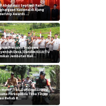
P Abdul Aziz Septiadi Raih
ghargaan Nasional di Ajang
dership Awards …
gram Presiden Prabowo
yentuh Desa, Dandim 0210/TU
mikan Jembatan Bail…
k Motor Trail, Dandim 0210/TU
sama Forkopimda Toba Tinjau
asi Rehab R…