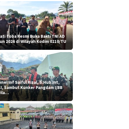
ati Toba Resmi Buka Bakti TNI AD
un 2026 di Wilayah Kodim 0210/TU
nel Inf Saiful Rizal, S.Hub.Int,
.I, Sambut Kunker Pangdam I/BB
Wila…