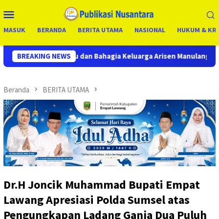
Loncat
Menu
ke
Mobile
konten
MASUK
BERANDA
BERITA UTAMA
NASIONAL
HUKUM & KRI
ahagia Keluarga Arisen Manulang Bersama Istri Ucapkan Terimak
BREAKING NEWS
Beranda
BERITA UTAMA
Dr.H Joncik Muhammad Bupati Empat
Lawang Apresiasi Polda Sumsel atas
Pengungkapan Ladang Ganja Dua Puluh