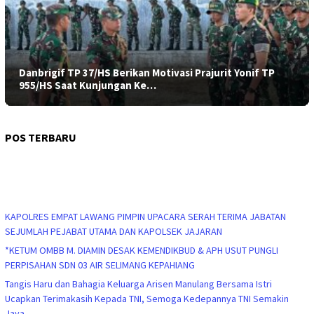
Danbrigif TP 37/HS Berikan Motivasi Prajurit Yonif TP
955/HS Saat Kunjungan Ke…
POS TERBARU
KAPOLRES EMPAT LAWANG PIMPIN UPACARA SERAH TERIMA JABATAN
SEJUMLAH PEJABAT UTAMA DAN KAPOLSEK JAJARAN
*KETUM OMBB M. DIAMIN DESAK KEMENDIKBUD & APH USUT PUNGLI
PERPISAHAN SDN 03 AIR SELIMANG KEPAHIANG
Tangis Haru dan Bahagia Keluarga Arisen Manulang Bersama Istri
Ucapkan Terimakasih Kepada TNI, Semoga Kedepannya TNI Semakin
Jaya