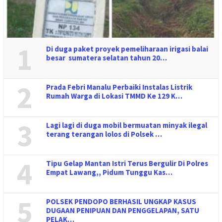
1
Di duga paket proyek pemeliharaan irigasi balai
besar sumatera selatan tahun 20…
2
Prada Febri Manalu Perbaiki Instalas Listrik
Rumah Warga di Lokasi TMMD Ke 129 K…
3
Lagi lagi di duga mobil bermuatan minyak ilegal
terang terangan lolos di Polsek …
4
Tipu Gelap Mantan Istri Terus Bergulir Di Polres
Empat Lawang,, Pidum Tunggu Kas…
5
POLSEK PENDOPO BERHASIL UNGKAP KASUS
DUGAAN PENIPUAN DAN PENGGELAPAN, SATU
PELAK…