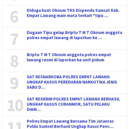
6
Diduga kuat Oknum TKS Dispenda Samsat Kab.
Empat Lawang main mata terkait *tipu …
7
Dugaan Tipu gelap Briptu T M T Oknum anggota
polres empat lawang di laporkan ke …
8
Briptu T M T Oknum anggota polres empat
lawang resmi di laporkan ke unit pidum
9
SAT RESNARKOBA POLRES EMPAT LAWANG
UNGKAP KASUS PEREDARAN NARKOTIKA JENIS
SABU D…
10
SAT RESKRIM POLRES EMPAT LAWANG BERHASIL
UNGKAP KASUS CURANMOR, SATU PELAKU
DIAM…
11
Polres Empat Lawang Bersama Tim Jatanras
Polda Sumsel Berhasil Ungkap Kasus Penc…