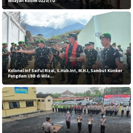
Wilayah Kodim 0210/TU
Kolonel Inf Saiful Rizal, S.Hub.Int, M.H.I, Sambut Kunker
Pangdam I/BB di Wila…