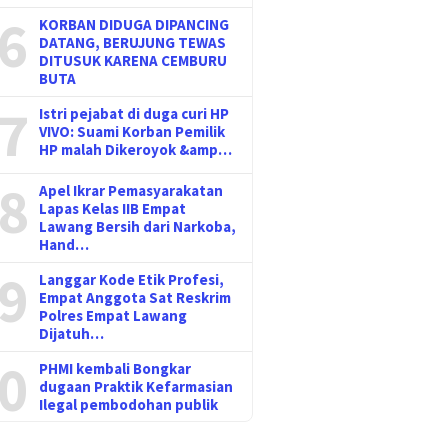
6
KORBAN DIDUGA DIPANCING
DATANG, BERUJUNG TEWAS
DITUSUK KARENA CEMBURU
BUTA
7
Istri pejabat di duga curi HP
VIVO: Suami Korban Pemilik
HP malah Dikeroyok &amp…
8
Apel Ikrar Pemasyarakatan
Lapas Kelas IIB Empat
Lawang Bersih dari Narkoba,
Hand…
9
Langgar Kode Etik Profesi,
Empat Anggota Sat Reskrim
Polres Empat Lawang
Dijatuh…
0
PHMI kembali Bongkar
dugaan Praktik Kefarmasian
Ilegal pembodohan publik