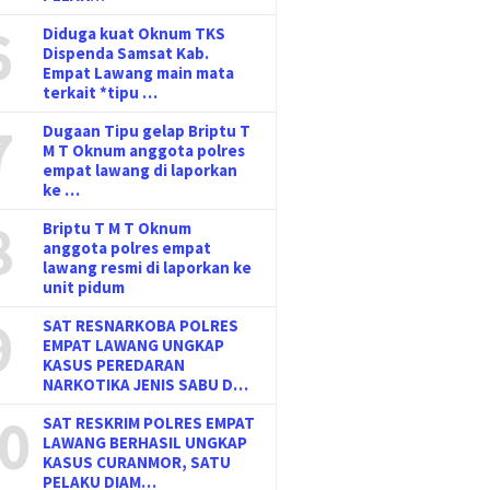
6
Diduga kuat Oknum TKS
Dispenda Samsat Kab.
Empat Lawang main mata
terkait *tipu …
7
Dugaan Tipu gelap Briptu T
M T Oknum anggota polres
empat lawang di laporkan
ke …
8
Briptu T M T Oknum
anggota polres empat
lawang resmi di laporkan ke
unit pidum
9
SAT RESNARKOBA POLRES
EMPAT LAWANG UNGKAP
KASUS PEREDARAN
NARKOTIKA JENIS SABU D…
0
SAT RESKRIM POLRES EMPAT
LAWANG BERHASIL UNGKAP
KASUS CURANMOR, SATU
PELAKU DIAM…