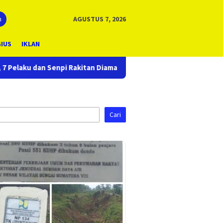
n
AGUSTUS 7, 2026
GIUS
IKLAN
n Diamankan
KAPOLRES EMPAT LAWANG PIMPIN UPACARA S
Cari