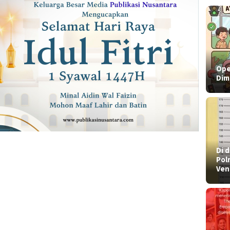
Ope
Dim
​Di
Pol
Ven