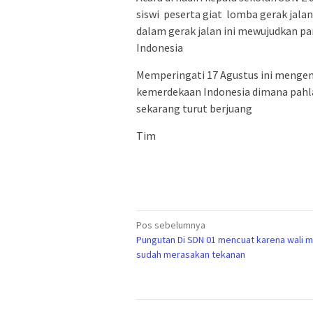
siswi peserta giat lomba gerak jalan
dalam gerak jalan ini mewujudkan pa
Indonesia
Memperingati 17 Agustus ini mengen
kemerdekaan Indonesia dimana pahla
sekarang turut berjuang
Tim
Navigasi
Pos sebelumnya
Pungutan Di SDN 01 mencuat karena wali m
pos
sudah merasakan tekanan