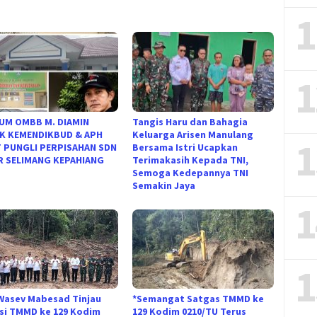
1
1
UM OMBB M. DIAMIN
Tangis Haru dan Bahagia
K KEMENDIKBUD & APH
Keluarga Arisen Manulang
1
 PUNGLI PERPISAHAN SDN
Bersama Istri Ucapkan
IR SELIMANG KEPAHIANG
Terimakasih Kepada TNI,
Semoga Kedepannya TNI
Semakin Jaya
1
1
Wasev Mabesad Tinjau
*Semangat Satgas TMMD ke
si TMMD ke 129 Kodim
129 Kodim 0210/TU Terus