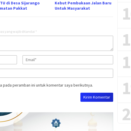
/TU di Desa Sijarango
Kebut Pembukaan Jalan Baru
1
matan Pakkat
Untuk Masyarakat
1
as yang wajib ditandai
*
1
1
a pada peramban ini untuk komentar saya berikutnya.
2