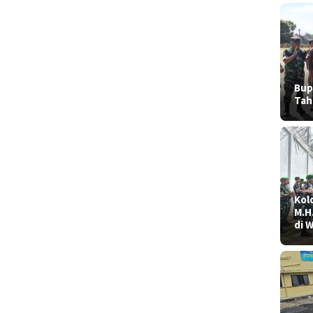
Bup
Tah
Kolo
M.H
di 