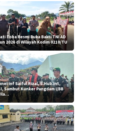
ati Toba Resmi Buka Bakti TNI AD
un 2026 di Wilayah Kodim 0210/TU
nel Inf Saiful Rizal, S.Hub.Int,
.I, Sambut Kunker Pangdam I/BB
Wila…