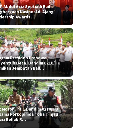
P Abdul Aziz Septiadi Raih
ghargaan Nasional di Ajang
dership Awards …
gram Presiden Prabowo
yentuh Desa, Dandim 0210/TU
mikan Jembatan Bail…
k Motor Trail, Dandim 0210/TU
sama Forkopimda Toba Tinjau
asi Rehab R…