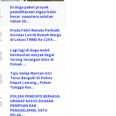
1
Di duga paket proyek
pemeliharaan irigasi balai
besar sumatera selatan
tahun 20…
2
Prada Febri Manalu Perbaiki
Instalas Listrik Rumah Warga
di Lokasi TMMD Ke 129 K…
3
Lagi lagi di duga mobil
bermuatan minyak ilegal
terang terangan lolos di
Polsek …
4
Tipu Gelap Mantan Istri
Terus Bergulir Di Polres
Empat Lawang,, Pidum
Tunggu Kas…
5
POLSEK PENDOPO BERHASIL
UNGKAP KASUS DUGAAN
PENIPUAN DAN
PENGGELAPAN, SATU
PELAK…