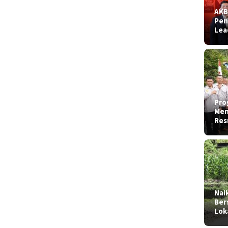
AKB
Pen
Lea
Pro
Men
Res
Nai
Ber
Lok