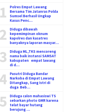
1
Polres Empat Lawang
Bersama Tim Jatanras Polda
Sumsel Berhasil Ungkap
Kasus Penc…
2
Diduga dibawah
kepemimpinan oknum
kapolres dan kasatres
banyaknya laporan masyar…
3
Diduga ML,TKS mencoreng
nama baik instansi SAMSAT
kabupaten empat lawang
di d…
4
Pasutri Diduga Bandar
Narkoba di Empat Lawang
Ditangkap, Sang Istri di
duga Beb…
5
Diduga calon mahasiswi TS
sebarkan photo GMR karena
telat bayar hutang
berujung …