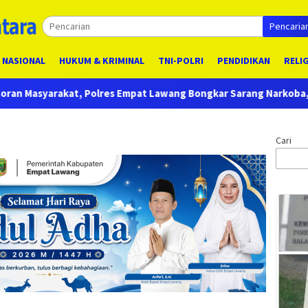
Pencaria
NASIONAL
HUKUM & KRIMINAL
TNI-POLRI
PENDIDIKAN
RELI
pat Lawang Bongkar Sarang Narkoba, 7 Pelaku dan Senpi Rakita
Cari