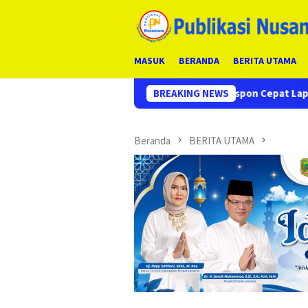
Loncat
ke
konten
MASUK
BERANDA
BERITA UTAMA
Respon Cepat Laporan Masyarakat, Polres Em
BREAKING NEWS
Beranda
BERITA UTAMA