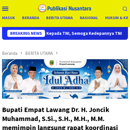
Loncat
Menu
ke
Mobile
konten
MASUK
BERANDA
BERITA UTAMA
NASIONAL
HUKUM & KRI
pada TNI, Semoga Kedepannya TNI Semakin Jaya
BREAKING NEWS
Tim Wasev
Beranda
BERITA UTAMA
Bupati Empat Lawang Dr. H. Joncik
Muhammad, S.Si., S.H., M.H., M.M.
memimpin langsung rapat koordinasi