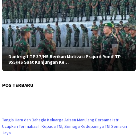
Danbrigif TP 37/HS Berikan Motivasi Prajurit Yonif TP
955/HS Saat Kunjungan Ke…
POS TERBARU
Tangis Haru dan Bahagia Keluarga Arisen Manulang Bersama Istri
Ucapkan Terimakasih Kepada TNI, Semoga Kedepannya TNI Semakin
Jaya