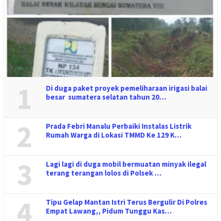
1
Di duga paket proyek pemeliharaan irigasi balai
besar sumatera selatan tahun 20…
2
Prada Febri Manalu Perbaiki Instalas Listrik
Rumah Warga di Lokasi TMMD Ke 129 K…
3
Lagi lagi di duga mobil bermuatan minyak ilegal
terang terangan lolos di Polsek …
4
Tipu Gelap Mantan Istri Terus Bergulir Di Polres
Empat Lawang,, Pidum Tunggu Kas…