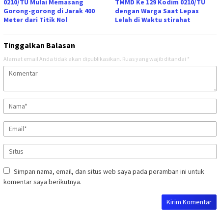
0210/TU Mulai Memasang
TMMD Ke 129 Kodim 0210/TU
Gorong-gorong di Jarak 400
dengan Warga Saat Lepas
Meter dari Titik Nol
Lelah di Waktu stirahat
Tinggalkan Balasan
Alamat email Anda tidak akan dipublikasikan.
Ruas yang wajib ditandai
*
Simpan nama, email, dan situs web saya pada peramban ini untuk
komentar saya berikutnya.