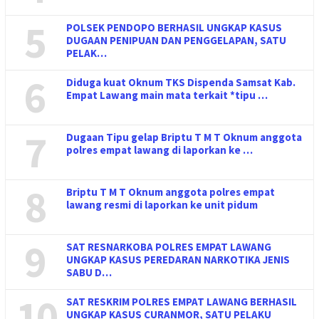
5
POLSEK PENDOPO BERHASIL UNGKAP KASUS
DUGAAN PENIPUAN DAN PENGGELAPAN, SATU
PELAK…
6
Diduga kuat Oknum TKS Dispenda Samsat Kab.
Empat Lawang main mata terkait *tipu …
7
Dugaan Tipu gelap Briptu T M T Oknum anggota
polres empat lawang di laporkan ke …
8
Briptu T M T Oknum anggota polres empat
lawang resmi di laporkan ke unit pidum
9
SAT RESNARKOBA POLRES EMPAT LAWANG
UNGKAP KASUS PEREDARAN NARKOTIKA JENIS
SABU D…
10
SAT RESKRIM POLRES EMPAT LAWANG BERHASIL
UNGKAP KASUS CURANMOR, SATU PELAKU