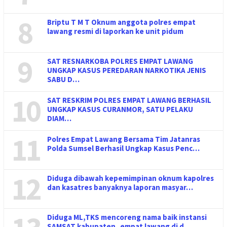
8
Briptu T M T Oknum anggota polres empat
lawang resmi di laporkan ke unit pidum
9
SAT RESNARKOBA POLRES EMPAT LAWANG
UNGKAP KASUS PEREDARAN NARKOTIKA JENIS
SABU D…
10
SAT RESKRIM POLRES EMPAT LAWANG BERHASIL
UNGKAP KASUS CURANMOR, SATU PELAKU
DIAM…
11
Polres Empat Lawang Bersama Tim Jatanras
Polda Sumsel Berhasil Ungkap Kasus Penc…
12
Diduga dibawah kepemimpinan oknum kapolres
dan kasatres banyaknya laporan masyar…
Diduga ML,TKS mencoreng nama baik instansi
SAMSAT kabupaten empat lawang di d…