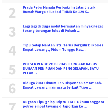
2
Prada Febri Manalu Perbaiki Instalas Listrik
Rumah Warga di Lokasi TMMD Ke 129 K…
3
Lagi lagi di duga mobil bermuatan minyak ilegal
terang terangan lolos di Polsek …
4
Tipu Gelap Mantan Istri Terus Bergulir Di Polres
Empat Lawang,, Pidum Tunggu Kas…
5
POLSEK PENDOPO BERHASIL UNGKAP KASUS
DUGAAN PENIPUAN DAN PENGGELAPAN, SATU
PELAK…
6
Diduga kuat Oknum TKS Dispenda Samsat Kab.
Empat Lawang main mata terkait *tipu …
7
Dugaan Tipu gelap Briptu T M T Oknum anggota
polres empat lawang di laporkan ke …