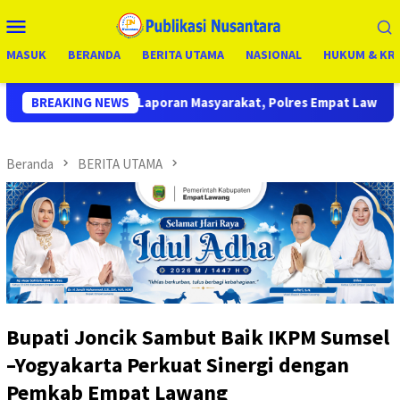
Loncat
Menu
ke
Mobile
konten
MASUK
BERANDA
BERITA UTAMA
NASIONAL
HUKUM & KRI
yarakat, Polres Empat Lawang Bongkar Sarang Narkoba, 7 Pelak
BREAKING NEWS
Beranda
BERITA UTAMA
Bupati Joncik Sambut Baik IKPM Sumsel
–Yogyakarta Perkuat Sinergi dengan
Pemkab Empat Lawang