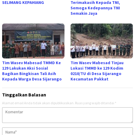
SELIMANG KEPAHIANG
Terimakasih Kepada TNI,
Semoga Kedepannya TNI
Semakin Jaya
Tim Wasev Mabesad TMMD Ke
Tim Wasev Mabesad Tinjau
129 Lakukan Aksi Sosial
Lokasi TMMD ke 129 Kodim
Bagikan Bingkisan Tali Asih
0210/TU di Desa Sijarango
Kepada Warga Desa Sijarango
Kecamatan Pakkat
Tinggalkan Balasan
Alamat email Anda tidak akan dipublikasikan.
Ruas yang wajib ditandai
*