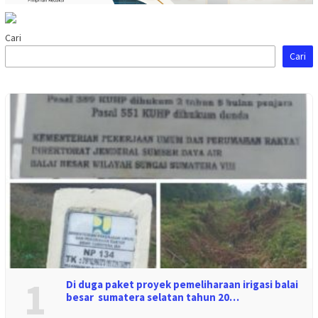
Cari
Cari
1
Di duga paket proyek pemeliharaan irigasi balai
besar sumatera selatan tahun 20…