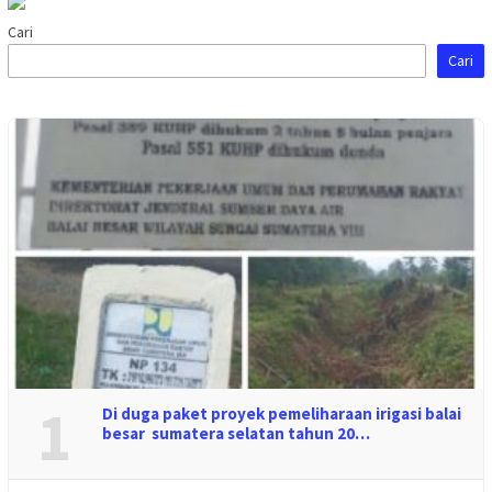
Cari
Cari
1
Di duga paket proyek pemeliharaan irigasi balai
besar sumatera selatan tahun 20…