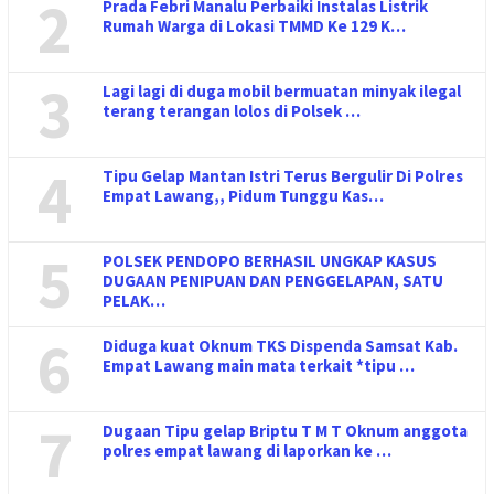
2
Prada Febri Manalu Perbaiki Instalas Listrik
Rumah Warga di Lokasi TMMD Ke 129 K…
3
Lagi lagi di duga mobil bermuatan minyak ilegal
terang terangan lolos di Polsek …
4
Tipu Gelap Mantan Istri Terus Bergulir Di Polres
Empat Lawang,, Pidum Tunggu Kas…
5
POLSEK PENDOPO BERHASIL UNGKAP KASUS
DUGAAN PENIPUAN DAN PENGGELAPAN, SATU
PELAK…
6
Diduga kuat Oknum TKS Dispenda Samsat Kab.
Empat Lawang main mata terkait *tipu …
7
Dugaan Tipu gelap Briptu T M T Oknum anggota
polres empat lawang di laporkan ke …