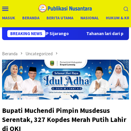
Loncat
Menu
ke
Mobile
konten
MASUK
BERANDA
BERITA UTAMA
NASIONAL
HUKUM & KRI
ijarango
BREAKING NEWS
Tahanan lari dari penjara kembali di tangkap ol
Beranda
Uncategorized
Bupati Muchendi Pimpin Musdesus
Serentak, 327 Kopdes Merah Putih Lahir
di OKI