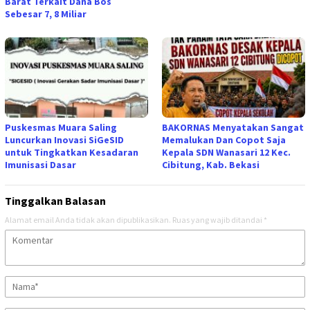
Barat Terkait Dana Bos
Sebesar 7, 8 Miliar
Puskesmas Muara Saling
BAKORNAS Menyatakan Sangat
Luncurkan Inovasi SiGeSID
Memalukan Dan Copot Saja
untuk Tingkatkan Kesadaran
Kepala SDN Wanasari 12 Kec.
Imunisasi Dasar
Cibitung, Kab. Bekasi
Tinggalkan Balasan
Alamat email Anda tidak akan dipublikasikan.
Ruas yang wajib ditandai
*