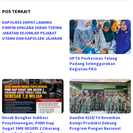
POS TERKAIT
KAPOLRES EMPAT LAWANG
PIMPIN UPACARA SERAH TERIMA
JABATAN SEJUMLAH PEJABAT
UTAMA DAN KAPOLSEK JAJARAN
UPTD Puskesmas Talang
Padang Selenggarakan
Kegiatan PKG
Desak Bongkar Indikasi
Dandim 0210/TU Resmikan
Penyelewengan, PHMI Siap
Kompi Produksi Dukung
Gugat SMK NEGERI 2 Cikarang
Program Pangan Nasional