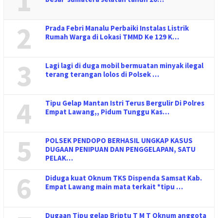
1
2
Prada Febri Manalu Perbaiki Instalas Listrik
Rumah Warga di Lokasi TMMD Ke 129 K…
3
Lagi lagi di duga mobil bermuatan minyak ilegal
terang terangan lolos di Polsek …
4
Tipu Gelap Mantan Istri Terus Bergulir Di Polres
Empat Lawang,, Pidum Tunggu Kas…
5
POLSEK PENDOPO BERHASIL UNGKAP KASUS
DUGAAN PENIPUAN DAN PENGGELAPAN, SATU
PELAK…
6
Diduga kuat Oknum TKS Dispenda Samsat Kab.
Empat Lawang main mata terkait *tipu …
Dugaan Tipu gelap Briptu T M T Oknum anggota