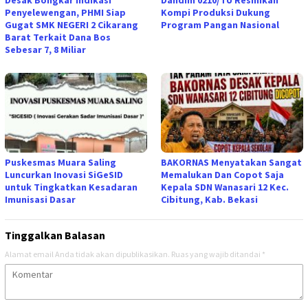
Penyelewengan, PHMI Siap
Kompi Produksi Dukung
Gugat SMK NEGERI 2 Cikarang
Program Pangan Nasional
Barat Terkait Dana Bos
Sebesar 7, 8 Miliar
Puskesmas Muara Saling
BAKORNAS Menyatakan Sangat
Luncurkan Inovasi SiGeSID
Memalukan Dan Copot Saja
untuk Tingkatkan Kesadaran
Kepala SDN Wanasari 12 Kec.
Imunisasi Dasar
Cibitung, Kab. Bekasi
Tinggalkan Balasan
Alamat email Anda tidak akan dipublikasikan.
Ruas yang wajib ditandai
*