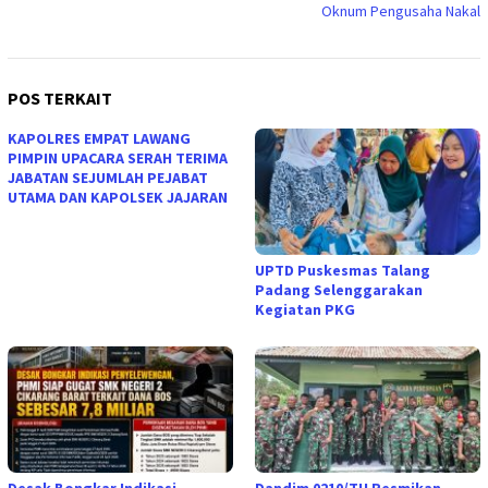
Oknum Pengusaha Nakal
POS TERKAIT
KAPOLRES EMPAT LAWANG
PIMPIN UPACARA SERAH TERIMA
JABATAN SEJUMLAH PEJABAT
UTAMA DAN KAPOLSEK JAJARAN
UPTD Puskesmas Talang
Padang Selenggarakan
Kegiatan PKG
Desak Bongkar Indikasi
Dandim 0210/TU Resmikan