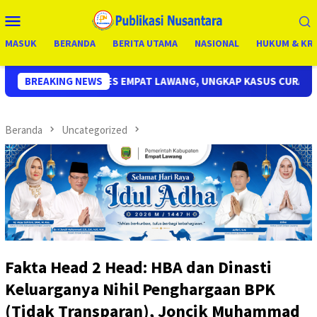
Loncat
Menu
ke
Mobile
konten
MASUK
BERANDA
BERITA UTAMA
NASIONAL
HUKUM & KRI
PAT LAWANG, UNGKAP KASUS CURAS SPBU KURANG DARI 24 JAM, 
BREAKING NEWS
Beranda
Uncategorized
Fakta Head 2 Head: HBA dan Dinasti
Keluarganya Nihil Penghargaan BPK
(Tidak Transparan), Joncik Muhammad