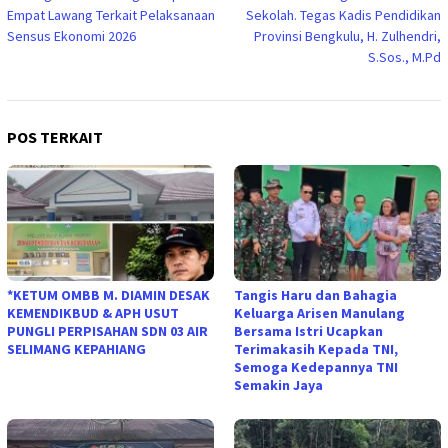
Empat Lawang Terkait Pelaksanaan
Sekolah. Tegas Kadis Pendidikan
Sensus Ekonomi 2026
Provinsi Bengkulu, H. Zulhendri,
S.Sos., M.Pd
POS TERKAIT
*KETUM OMBB M. DIAMIN DESAK
Tangis Haru dan Bahagia
KEMENDIKBUD & APH USUT
Keluarga Arisen Manulang
PUNGLI PERPISAHAN SDN 03 AIR
Bersama Istri Ucapkan
SELIMANG KEPAHIANG
Terimakasih Kepada TNI,
Semoga Kedepannya TNI
Semakin Jaya