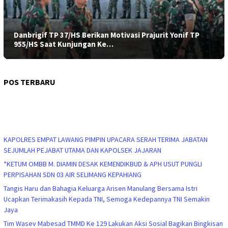
Danbrigif TP 37/HS Berikan Motivasi Prajurit Yonif TP
955/HS Saat Kunjungan Ke…
POS TERBARU
KAPOLRES EMPAT LAWANG PIMPIN UPACARA SERAH TERIMA JABATAN
SEJUMLAH PEJABAT UTAMA DAN KAPOLSEK JAJARAN
*KETUM OMBB M. DIAMIN DESAK KEMENDIKBUD & APH USUT PUNGLI
PERPISAHAN SDN 03 AIR SELIMANG KEPAHIANG
Tangis Haru dan Bahagia Keluarga Arisen Manulang Bersama Istri
Ucapkan Terimakasih Kepada TNI, Semoga Kedepannya TNI Semakin
Jaya
Tim Wasev Mabesad TMMD Ke 129 Lakukan Aksi Sosial Bagikan Bingkisan