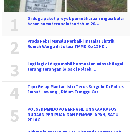
1
Di duga paket proyek pemeliharaan irigasi balai
besar sumatera selatan tahun 20…
2
Prada Febri Manalu Perbaiki Instalas Listrik
Rumah Warga di Lokasi TMMD Ke 129 K…
3
Lagi lagi di duga mobil bermuatan minyak ilegal
terang terangan lolos di Polsek …
4
Tipu Gelap Mantan Istri Terus Bergulir Di Polres
Empat Lawang,, Pidum Tunggu Kas…
5
POLSEK PENDOPO BERHASIL UNGKAP KASUS
DUGAAN PENIPUAN DAN PENGGELAPAN, SATU
PELAK…
Diduga kuat Oknum TKS Dispenda Samsat Kab.