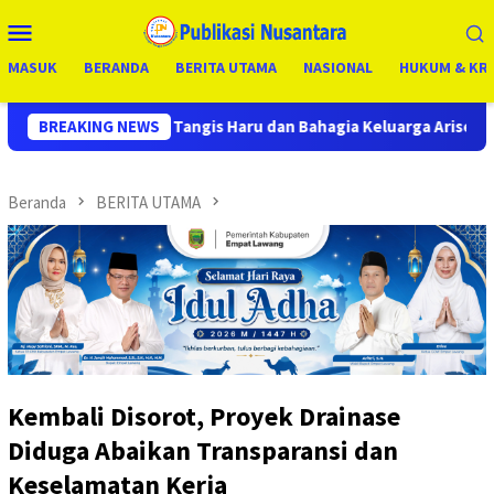
Loncat
Menu
ke
Mobile
konten
MASUK
BERANDA
BERITA UTAMA
NASIONAL
HUKUM & KRI
ru dan Bahagia Keluarga Arisen Manulang Bersama Istri Ucapkan
BREAKING NEWS
Beranda
BERITA UTAMA
Kembali Disorot, Proyek Drainase
Diduga Abaikan Transparansi dan
Keselamatan Kerja