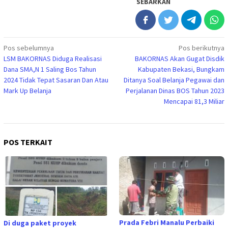
SEBARKAN
Navigasi
Pos sebelumnya
Pos berikutnya
LSM BAKORNAS Diduga Realisasi
BAKORNAS Akan Gugat Disdik
pos
Dana SMA,N 1 Saling Bos Tahun
Kabupaten Bekasi, Bungkam
2024 Tidak Tepat Sasaran Dan Atau
Ditanya Soal Belanja Pegawai dan
Mark Up Belanja
Perjalanan Dinas BOS Tahun 2023
Mencapai 81,3 Miliar
POS TERKAIT
Prada Febri Manalu Perbaiki
Di duga paket proyek