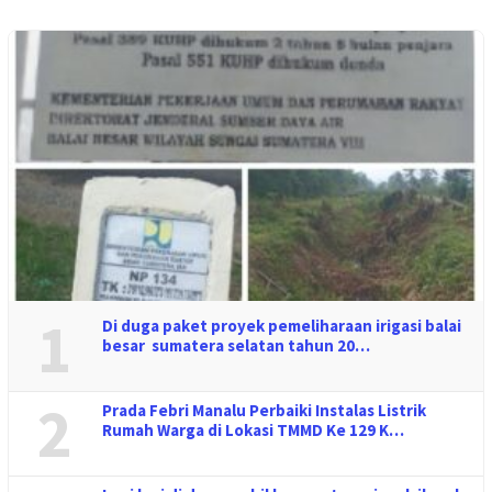
1
Di duga paket proyek pemeliharaan irigasi balai
besar sumatera selatan tahun 20…
2
Prada Febri Manalu Perbaiki Instalas Listrik
Rumah Warga di Lokasi TMMD Ke 129 K…