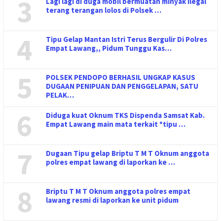
3
Lagi lagi di duga mobil bermuatan minyak ilegal
terang terangan lolos di Polsek …
4
Tipu Gelap Mantan Istri Terus Bergulir Di Polres
Empat Lawang,, Pidum Tunggu Kas…
5
POLSEK PENDOPO BERHASIL UNGKAP KASUS
DUGAAN PENIPUAN DAN PENGGELAPAN, SATU
PELAK…
6
Diduga kuat Oknum TKS Dispenda Samsat Kab.
Empat Lawang main mata terkait *tipu …
7
Dugaan Tipu gelap Briptu T M T Oknum anggota
polres empat lawang di laporkan ke …
8
Briptu T M T Oknum anggota polres empat
lawang resmi di laporkan ke unit pidum