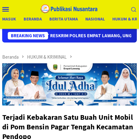
Loncat
Menu
ke
Mobile
konten
MASUK
BERANDA
BERITA UTAMA
NASIONAL
HUKUM & KRI
KRIM POLRES EMPAT LAWANG, UNGKAP KASUS CURAS SPBU KURANG
BREAKING NEWS
Beranda
HUKUM & KRIMINAL
Terjadi Kebakaran Satu Buah Unit Mobil
di Pom Bensin Pagar Tengah Kecamatan
Pendopo