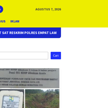
n
AGUSTUS 7, 2026
GIUS
IKLAN
 EMPAT LAWANG, UNGKAP KASUS CURAS SPBU KURANG DARI 24 JA
Cari