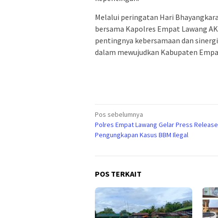
Melalui peringatan Hari Bhayangkara 
bersama Kapolres Empat Lawang AKBP
pentingnya kebersamaan dan sinergit
dalam mewujudkan Kabupaten Empat 
Navigasi
Pos sebelumnya
Polres Empat Lawang Gelar Press Release
pos
Pengungkapan Kasus BBM Ilegal
POS TERKAIT