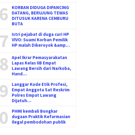
6
KORBAN DIDUGA DIPANCING
DATANG, BERUJUNG TEWAS
DITUSUK KARENA CEMBURU
BUTA
7
Istri pejabat di duga curi HP
VIVO: Suami Korban Pemilik
HP malah Dikeroyok &amp…
8
Apel Ikrar Pemasyarakatan
Lapas Kelas IIB Empat
Lawang Bersih dari Narkoba,
Hand…
9
Langgar Kode Etik Profesi,
Empat Anggota Sat Reskrim
Polres Empat Lawang
Dijatuh…
0
PHMI kembali Bongkar
dugaan Praktik Kefarmasian
Ilegal pembodohan publik