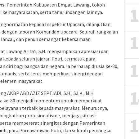
tansi Pemerintah Kabupaten Empat Lawang, tokoh
1
i kemasyarakatan, serta tamu undangan lainnya.
enghormatan kepada Inspektur Upacara, dilanjutkan
i dengan laporan Komandan Upacara. Seluruh rangkaian
1
, lancar, dan penuh semangat kebersamaan.
t Lawang Arifa’i, S.H. menyampaikan apresiasi dan
 kepada seluruh jajaran Polri, termasuk para
1
diri bagi bangsa dan negara. Ia berharap di usia ke-80,
humanis, serta terus memperkuat sinergi dengan
h elemen masyarakat.
1
g AKBP ABD AZIZ SEPTIADI, S.H., S.I.K., M.H.
ra ke-80 menjadi momentum untuk memperkuat
elayanan terbaik kepada masyarakat. Menurutnya,
ingkatkan profesionalisme, menjaga situasi
1
 serta mempererat sinergitas dengan Pemerintah
ob, para Purnawirawan Polri, dan seluruh pemangku