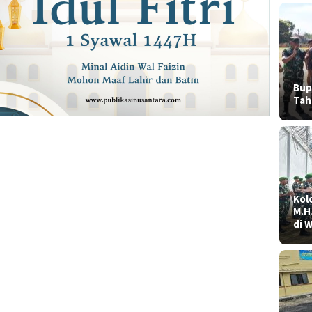
Bup
Tah
Kolo
M.H
di 