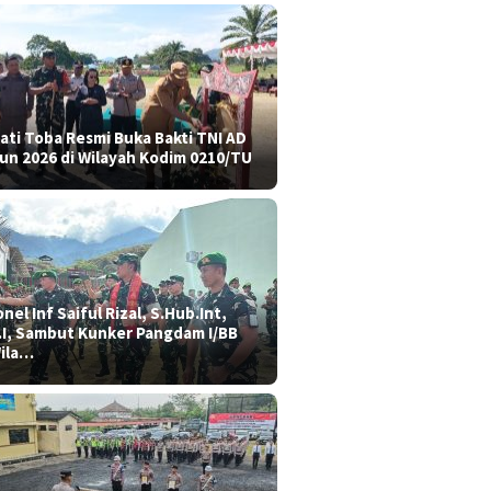
ati Toba Resmi Buka Bakti TNI AD
un 2026 di Wilayah Kodim 0210/TU
nel Inf Saiful Rizal, S.Hub.Int,
.I, Sambut Kunker Pangdam I/BB
Wila…