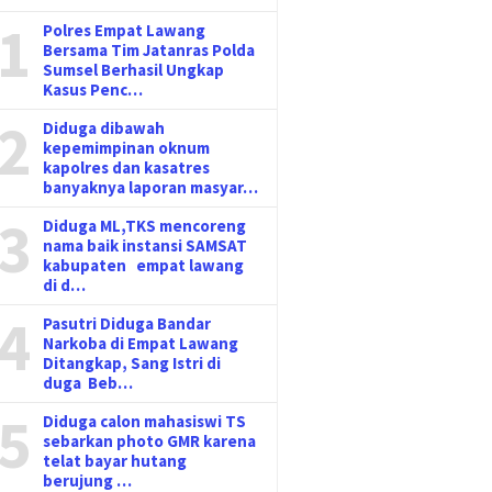
1
Polres Empat Lawang
Bersama Tim Jatanras Polda
Sumsel Berhasil Ungkap
Kasus Penc…
2
Diduga dibawah
kepemimpinan oknum
kapolres dan kasatres
banyaknya laporan masyar…
3
Diduga ML,TKS mencoreng
nama baik instansi SAMSAT
kabupaten empat lawang
di d…
4
Pasutri Diduga Bandar
Narkoba di Empat Lawang
Ditangkap, Sang Istri di
duga Beb…
5
Diduga calon mahasiswi TS
sebarkan photo GMR karena
telat bayar hutang
berujung …