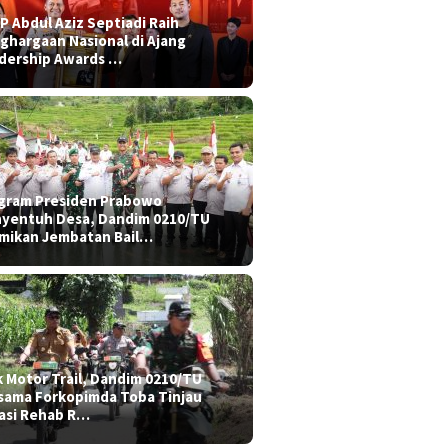
P Abdul Aziz Septiadi Raih
ghargaan Nasional di Ajang
dership Awards …
gram Presiden Prabowo
yentuh Desa, Dandim 0210/TU
mikan Jembatan Bail…
k Motor Trail, Dandim 0210/TU
sama Forkopimda Toba Tinjau
asi Rehab R…