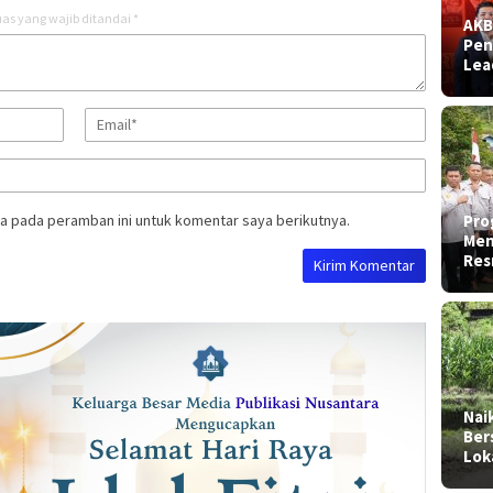
as yang wajib ditandai
*
AKB
Pen
Lea
Pro
a pada peramban ini untuk komentar saya berikutnya.
Men
Res
Nai
Ber
Lok