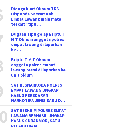
6
Diduga kuat Oknum TKS
Dispenda Samsat Kab.
Empat Lawang main mata
terkait *tipu …
7
Dugaan Tipu gelap Briptu T
M T Oknum anggota polres
empat lawang di laporkan
ke …
8
Briptu T M T Oknum
anggota polres empat
lawang resmi di laporkan ke
unit pidum
9
SAT RESNARKOBA POLRES
EMPAT LAWANG UNGKAP
KASUS PEREDARAN
NARKOTIKA JENIS SABU D…
0
SAT RESKRIM POLRES EMPAT
LAWANG BERHASIL UNGKAP
KASUS CURANMOR, SATU
PELAKU DIAM…