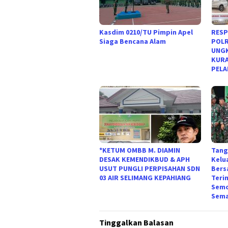
Kasdim 0210/TU Pimpin Apel
RESP
Siaga Bencana Alam
POLR
UNGK
KURA
PELA
*KETUM OMBB M. DIAMIN
Tang
DESAK KEMENDIKBUD & APH
Kelu
USUT PUNGLI PERPISAHAN SDN
Bers
03 AIR SELIMANG KEPAHIANG
Teri
Semo
Sema
Tinggalkan Balasan