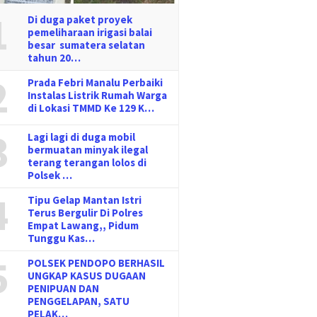
1
Di duga paket proyek
pemeliharaan irigasi balai
besar sumatera selatan
tahun 20…
2
Prada Febri Manalu Perbaiki
Instalas Listrik Rumah Warga
di Lokasi TMMD Ke 129 K…
3
Lagi lagi di duga mobil
bermuatan minyak ilegal
terang terangan lolos di
Polsek …
4
Tipu Gelap Mantan Istri
Terus Bergulir Di Polres
Empat Lawang,, Pidum
Tunggu Kas…
5
POLSEK PENDOPO BERHASIL
UNGKAP KASUS DUGAAN
PENIPUAN DAN
PENGGELAPAN, SATU
PELAK…