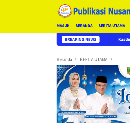
Loncat
ke
konten
MASUK
BERANDA
BERITA UTAMA
BREAKING NEWS
Kasdim 0210/TU Pimpin Apel
Beranda
BERITA UTAMA