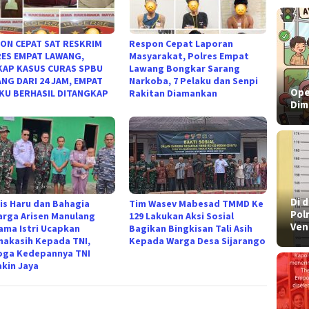
ON CEPAT SAT RESKRIM
Respon Cepat Laporan
ES EMPAT LAWANG,
Masyarakat, Polres Empat
AP KASUS CURAS SPBU
Lawang Bongkar Sarang
NG DARI 24 JAM, EMPAT
Narkoba, 7 Pelaku dan Senpi
Ope
KU BERHASIL DITANGKAP
Rakitan Diamankan
Dim
​Di
is Haru dan Bahagia
Tim Wasev Mabesad TMMD Ke
Pol
arga Arisen Manulang
129 Lakukan Aksi Sosial
Ven
ama Istri Ucapkan
Bagikan Bingkisan Tali Asih
makasih Kepada TNI,
Kepada Warga Desa Sijarango
ga Kedepannya TNI
kin Jaya