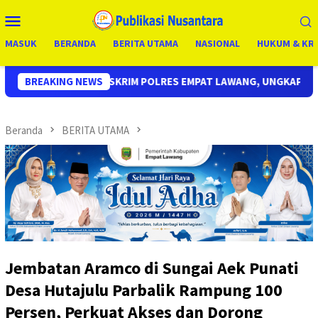
Loncat
Menu
ke
Mobile
konten
MASUK
BERANDA
BERITA UTAMA
NASIONAL
HUKUM & KRI
POLRES EMPAT LAWANG, UNGKAP KASUS CURAS SPBU KURANG DARI
BREAKING NEWS
Beranda
BERITA UTAMA
Jembatan Aramco di Sungai Aek Punati
Desa Hutajulu Parbalik Rampung 100
Persen, Perkuat Akses dan Dorong