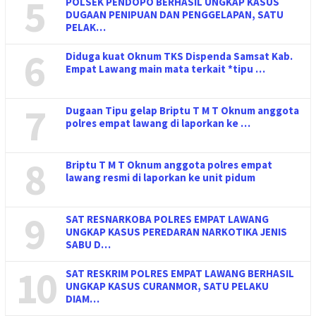
5
POLSEK PENDOPO BERHASIL UNGKAP KASUS
DUGAAN PENIPUAN DAN PENGGELAPAN, SATU
PELAK…
6
Diduga kuat Oknum TKS Dispenda Samsat Kab.
Empat Lawang main mata terkait *tipu …
7
Dugaan Tipu gelap Briptu T M T Oknum anggota
polres empat lawang di laporkan ke …
8
Briptu T M T Oknum anggota polres empat
lawang resmi di laporkan ke unit pidum
9
SAT RESNARKOBA POLRES EMPAT LAWANG
UNGKAP KASUS PEREDARAN NARKOTIKA JENIS
SABU D…
10
SAT RESKRIM POLRES EMPAT LAWANG BERHASIL
UNGKAP KASUS CURANMOR, SATU PELAKU
DIAM…