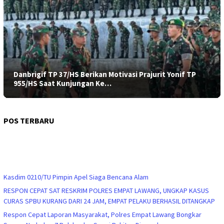
Danbrigif TP 37/HS Berikan Motivasi Prajurit Yonif TP
955/HS Saat Kunjungan Ke…
POS TERBARU
Kasdim 0210/TU Pimpin Apel Siaga Bencana Alam
RESPON CEPAT SAT RESKRIM POLRES EMPAT LAWANG, UNGKAP KASUS
CURAS SPBU KURANG DARI 24 JAM, EMPAT PELAKU BERHASIL DITANGKAP
Respon Cepat Laporan Masyarakat, Polres Empat Lawang Bongkar