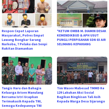
Respon Cepat Laporan
*KETUM OMBB M. DIAMIN DESAK
Masyarakat, Polres Empat
KEMENDIKBUD & APH USUT
Lawang Bongkar Sarang
PUNGLI PERPISAHAN SDN 03 AIR
Narkoba, 7 Pelaku dan Senpi
SELIMANG KEPAHIANG
Rakitan Diamankan
Tangis Haru dan Bahagia
Tim Wasev Mabesad TMMD Ke
Keluarga Arisen Manulang
129 Lakukan Aksi Sosial
Bersama Istri Ucapkan
Bagikan Bingkisan Tali Asih
Terimakasih Kepada TNI,
Kepada Warga Desa Sijarango
Semoga Kedepannya TNI