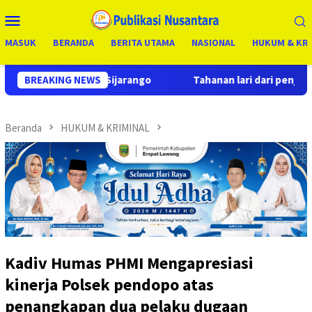
Loncat
Menu
ke
Mobile
konten
MASUK
BERANDA
BERITA UTAMA
NASIONAL
HUKUM & KRI
go
BREAKING NEWS
Tahanan lari dari penjara kembali di tangkap oleh Man
Beranda
HUKUM & KRIMINAL
Kadiv Humas PHMI Mengapresiasi
kinerja Polsek pendopo atas
penangkapan dua pelaku dugaan