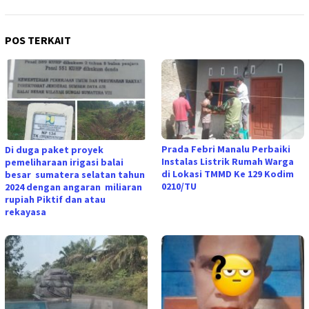
POS TERKAIT
Prada Febri Manalu Perbaiki
Di duga paket proyek
Instalas Listrik Rumah Warga
pemeliharaan irigasi balai
di Lokasi TMMD Ke 129 Kodim
besar sumatera selatan tahun
0210/TU
2024 dengan angaran miliaran
rupiah Piktif dan atau
rekayasa