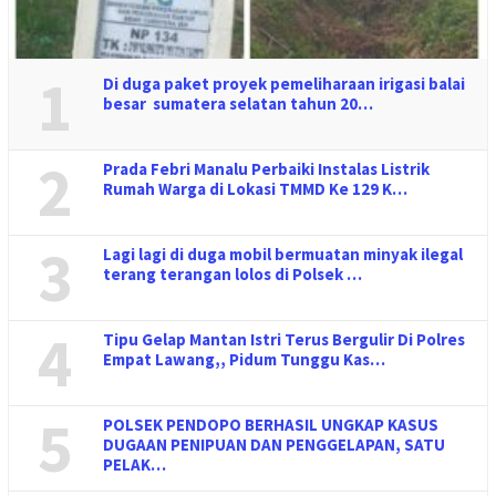
1
Di duga paket proyek pemeliharaan irigasi balai
besar sumatera selatan tahun 20…
2
Prada Febri Manalu Perbaiki Instalas Listrik
Rumah Warga di Lokasi TMMD Ke 129 K…
3
Lagi lagi di duga mobil bermuatan minyak ilegal
terang terangan lolos di Polsek …
4
Tipu Gelap Mantan Istri Terus Bergulir Di Polres
Empat Lawang,, Pidum Tunggu Kas…
5
POLSEK PENDOPO BERHASIL UNGKAP KASUS
DUGAAN PENIPUAN DAN PENGGELAPAN, SATU
PELAK…