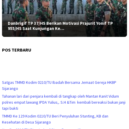
Danbrigif TP 37/HS Berikan Motivasi Prajurit Yonif TP
955/HS Saat Kunjungan Ke…
POS TERBARU
Satgas TMMD Kodim 0210/TU Ibadah Bersama Jemaat Gereja HKBP
Sijarango
Tahanan lari dari penjara kembali di tangkap oleh Mantan Kanit Vidum
polres empat lawang IPDA Yulius,. S.H &Tim kembali bereaksi bukan janji
tapi bukti
TMMD Ke 129 Kodim 0210/TU Beri Penyuluhan Stunting, KB dan
Kesehatan di Desa Sijarango