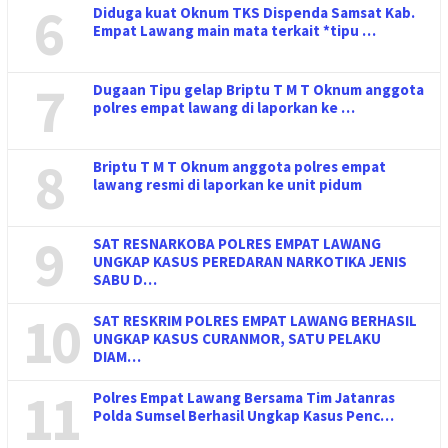
6
Diduga kuat Oknum TKS Dispenda Samsat Kab.
Empat Lawang main mata terkait *tipu …
7
Dugaan Tipu gelap Briptu T M T Oknum anggota
polres empat lawang di laporkan ke …
8
Briptu T M T Oknum anggota polres empat
lawang resmi di laporkan ke unit pidum
9
SAT RESNARKOBA POLRES EMPAT LAWANG
UNGKAP KASUS PEREDARAN NARKOTIKA JENIS
SABU D…
10
SAT RESKRIM POLRES EMPAT LAWANG BERHASIL
UNGKAP KASUS CURANMOR, SATU PELAKU
DIAM…
11
Polres Empat Lawang Bersama Tim Jatanras
Polda Sumsel Berhasil Ungkap Kasus Penc…