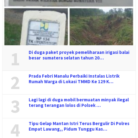
1
Di duga paket proyek pemeliharaan irigasi balai
besar sumatera selatan tahun 20…
2
Prada Febri Manalu Perbaiki Instalas Listrik
Rumah Warga di Lokasi TMMD Ke 129 K…
3
Lagi lagi di duga mobil bermuatan minyak ilegal
terang terangan lolos di Polsek …
4
Tipu Gelap Mantan Istri Terus Bergulir Di Polres
Empat Lawang,, Pidum Tunggu Kas…