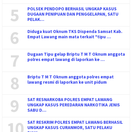
5
POLSEK PENDOPO BERHASIL UNGKAP KASUS
DUGAAN PENIPUAN DAN PENGGELAPAN, SATU
PELAK…
6
Diduga kuat Oknum TKS Dispenda Samsat Kab.
Empat Lawang main mata terkait *tipu …
7
Dugaan Tipu gelap Briptu T M T Oknum anggota
polres empat lawang di laporkan ke …
8
Briptu T M T Oknum anggota polres empat
lawang resmi di laporkan ke unit pidum
9
SAT RESNARKOBA POLRES EMPAT LAWANG
UNGKAP KASUS PEREDARAN NARKOTIKA JENIS
SABU D…
10
SAT RESKRIM POLRES EMPAT LAWANG BERHASIL
UNGKAP KASUS CURANMOR, SATU PELAKU