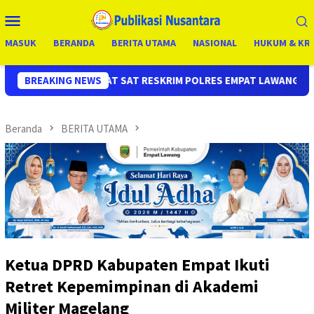
Loncat
Menu
ke
Mobile
konten
MASUK
BERANDA
BERITA UTAMA
NASIONAL
HUKUM & KRI
RESKRIM POLRES EMPAT LAWANG, UNGKAP KASUS CURAS SPBU KUR
BREAKING NEWS
Beranda
BERITA UTAMA
Ketua DPRD Kabupaten Empat Ikuti
Retret Kepemimpinan di Akademi
Militer Magelang