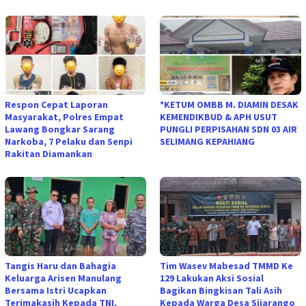
Respon Cepat Laporan
*KETUM OMBB M. DIAMIN DESAK
Masyarakat, Polres Empat
KEMENDIKBUD & APH USUT
Lawang Bongkar Sarang
PUNGLI PERPISAHAN SDN 03 AIR
Narkoba, 7 Pelaku dan Senpi
SELIMANG KEPAHIANG
Rakitan Diamankan
Tangis Haru dan Bahagia
Tim Wasev Mabesad TMMD Ke
Keluarga Arisen Manulang
129 Lakukan Aksi Sosial
Bersama Istri Ucapkan
Bagikan Bingkisan Tali Asih
Terimakasih Kepada TNI,
Kepada Warga Desa Sijarango