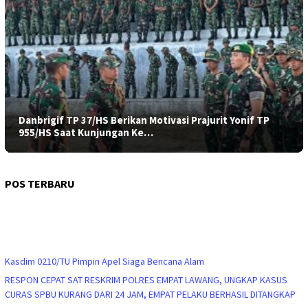
Danbrigif TP 37/HS Berikan Motivasi Prajurit Yonif TP
955/HS Saat Kunjungan Ke…
POS TERBARU
Kasdim 0210/TU Pimpin Apel Siaga Bencana Alam
RESPON CEPAT SAT RESKRIM POLRES EMPAT LAWANG, UNGKAP KASUS
CURAS SPBU KURANG DARI 24 JAM, EMPAT PELAKU BERHASIL DITANGKAP