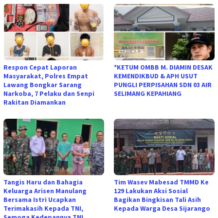
Respon Cepat Laporan
*KETUM OMBB M. DIAMIN DESAK
Masyarakat, Polres Empat
KEMENDIKBUD & APH USUT
Lawang Bongkar Sarang
PUNGLI PERPISAHAN SDN 03 AIR
Narkoba, 7 Pelaku dan Senpi
SELIMANG KEPAHIANG
Rakitan Diamankan
Tangis Haru dan Bahagia
Tim Wasev Mabesad TMMD Ke
Keluarga Arisen Manulang
129 Lakukan Aksi Sosial
Bersama Istri Ucapkan
Bagikan Bingkisan Tali Asih
Terimakasih Kepada TNI,
Kepada Warga Desa Sijarango
Semoga Kedepannya TNI