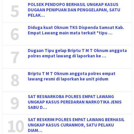
5
POLSEK PENDOPO BERHASIL UNGKAP KASUS
DUGAAN PENIPUAN DAN PENGGELAPAN, SATU
PELAK…
6
Diduga kuat Oknum TKS Dispenda Samsat Kab.
Empat Lawang main mata terkait *tipu …
7
Dugaan Tipu gelap Briptu T M T Oknum anggota
polres empat lawang di laporkan ke …
8
Briptu T M T Oknum anggota polres empat
lawang resmi di laporkan ke unit pidum
9
SAT RESNARKOBA POLRES EMPAT LAWANG
UNGKAP KASUS PEREDARAN NARKOTIKA JENIS
SABU D…
10
SAT RESKRIM POLRES EMPAT LAWANG BERHASIL
UNGKAP KASUS CURANMOR, SATU PELAKU
DIAM…