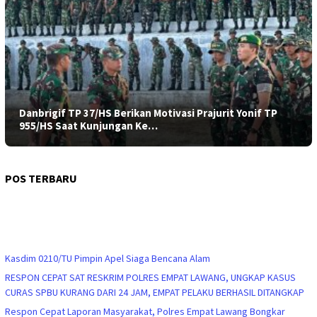
Danbrigif TP 37/HS Berikan Motivasi Prajurit Yonif TP
955/HS Saat Kunjungan Ke…
POS TERBARU
Kasdim 0210/TU Pimpin Apel Siaga Bencana Alam
RESPON CEPAT SAT RESKRIM POLRES EMPAT LAWANG, UNGKAP KASUS
CURAS SPBU KURANG DARI 24 JAM, EMPAT PELAKU BERHASIL DITANGKAP
Respon Cepat Laporan Masyarakat, Polres Empat Lawang Bongkar