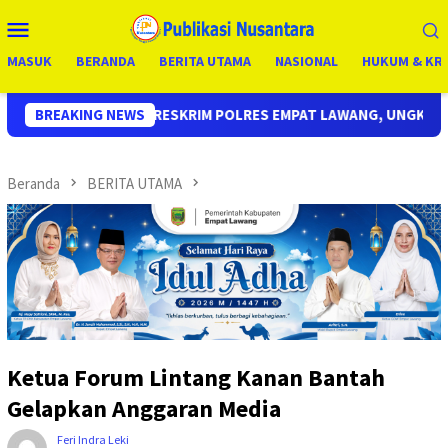
Loncat
Menu
ke
Mobile
konten
MASUK
BERANDA
BERITA UTAMA
NASIONAL
HUKUM & KRI
RIM POLRES EMPAT LAWANG, UNGKAP KASUS CURAS SPBU KURANG 
BREAKING NEWS
Beranda
BERITA UTAMA
Ketua Forum Lintang Kanan Bantah
Gelapkan Anggaran Media
Feri Indra Leki