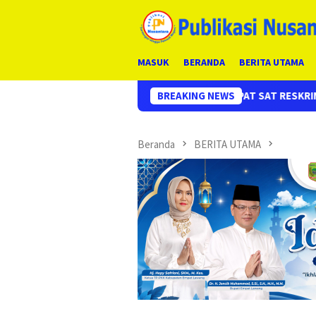
Loncat
ke
konten
MASUK
BERANDA
BERITA UTAMA
RESPON CEPAT SAT RESKRIM POLRES EMPAT LAWANG, UNGKAP
BREAKING NEWS
Beranda
BERITA UTAMA