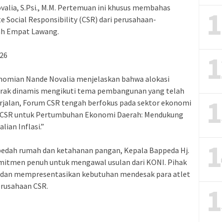
lia, S.Psi., M.M. Pertemuan ini khusus membahas
1
Social Responsibility (CSR) dari perusahaan-
yah Empat Lawang.
1
026
nomian Nande Novalia menjelaskan bahwa alokasi
erak dinamis mengikuti tema pembangunan yang telah
1
erjalan, Forum CSR tengah berfokus pada sektor ekonomi
as CSR untuk Pertumbuhan Ekonomi Daerah: Mendukung
ian Inflasi.”
1
a bedah rumah dan ketahanan pangan, Kepala Bappeda Hj.
komitmen penuh untuk mengawal usulan dari KONI. Pihak
i dan mempresentasikan kebutuhan mendesak para atlet
erusahaan CSR.
1