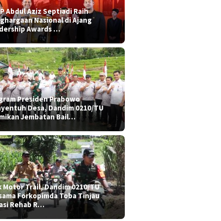
P Abdul Aziz Septiadi Raih
ghargaan Nasional di Ajang
dership Awards …
gram Presiden Prabowo
yentuh Desa, Dandim 0210/TU
mikan Jembatan Bail…
k Motor Trail, Dandim 0210/TU
sama Forkopimda Toba Tinjau
asi Rehab R…