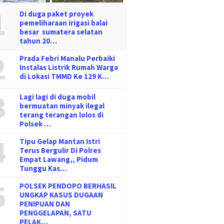
1
Di duga paket proyek
pemeliharaan irigasi balai
besar sumatera selatan
tahun 20…
2
Prada Febri Manalu Perbaiki
Instalas Listrik Rumah Warga
di Lokasi TMMD Ke 129 K…
3
Lagi lagi di duga mobil
bermuatan minyak ilegal
terang terangan lolos di
Polsek …
4
Tipu Gelap Mantan Istri
Terus Bergulir Di Polres
Empat Lawang,, Pidum
Tunggu Kas…
5
POLSEK PENDOPO BERHASIL
UNGKAP KASUS DUGAAN
PENIPUAN DAN
PENGGELAPAN, SATU
PELAK…