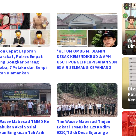
Ope
Dim
on Cepat Laporan
*KETUM OMBB M. DIAMIN
arakat, Polres Empat
DESAK KEMENDIKBUD & APH
ng Bongkar Sarang
USUT PUNGLI PERPISAHAN SDN
oba, 7 Pelaku dan Senpi
03 AIR SELIMANG KEPAHIANG
tan Diamankan
​Di
Pol
Ven
Wasev Mabesad TMMD Ke
Tim Wasev Mabesad Tinjau
Lakukan Aksi Sosial
Lokasi TMMD ke 129 Kodim
kan Bingkisan Tali Asih
0210/TU di Desa Sijarango