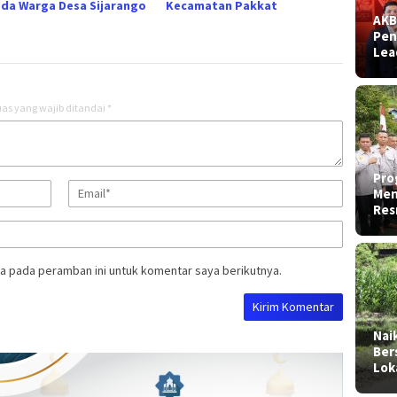
da Warga Desa Sijarango
Kecamatan Pakkat
AKB
Pen
Lea
as yang wajib ditandai
*
Pro
Men
Res
a pada peramban ini untuk komentar saya berikutnya.
Nai
Ber
Lok