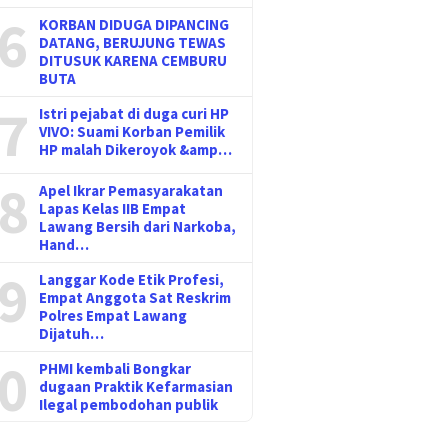
6
KORBAN DIDUGA DIPANCING
DATANG, BERUJUNG TEWAS
DITUSUK KARENA CEMBURU
BUTA
7
Istri pejabat di duga curi HP
VIVO: Suami Korban Pemilik
HP malah Dikeroyok &amp…
8
Apel Ikrar Pemasyarakatan
Lapas Kelas IIB Empat
Lawang Bersih dari Narkoba,
Hand…
9
Langgar Kode Etik Profesi,
Empat Anggota Sat Reskrim
Polres Empat Lawang
Dijatuh…
0
PHMI kembali Bongkar
dugaan Praktik Kefarmasian
Ilegal pembodohan publik