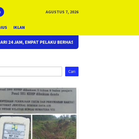
n
AGUSTUS 7, 2026
GIUS
IKLAN
SIL DITANGKAP
Respon Cepat Laporan Masyarakat, Polre
Cari