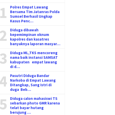
1
Polres Empat Lawang
Bersama Tim Jatanras Polda
Sumsel Berhasil Ungkap
Kasus Penc…
2
Diduga dibawah
kepemimpinan oknum
kapolres dan kasatres
banyaknya laporan masyar…
3
Diduga ML,TKS mencoreng
nama baik instansi SAMSAT
kabupaten empat lawang
di d…
4
Pasutri Diduga Bandar
Narkoba di Empat Lawang
Ditangkap, Sang Istri di
duga Beb…
5
Diduga calon mahasiswi TS
sebarkan photo GMR karena
telat bayar hutang
berujung …