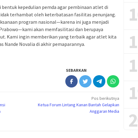
1
ai bentuk kepedulian pemda agar pembinaan atlet di
tidak terhambat oleh keterbatasan fasilitas penunjang.
laksanaan program nasional—karena ini juga menjadi
n Prabowo—kami akan memfasilitasi dan berupaya
1
ut. Kami ingin memberikan yang terbaik agar atlet kita
kas Nande Novalia di akhir pemaparannya.
1
SEBARKAN
1
Pos berikutnya
nsi
Ketua Forum Lintang Kanan Bantah Gelapkan
a
Anggaran Media
2