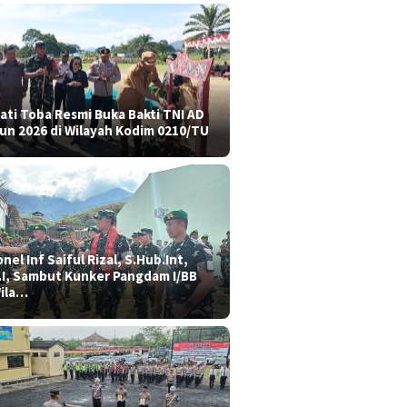
ati Toba Resmi Buka Bakti TNI AD
un 2026 di Wilayah Kodim 0210/TU
nel Inf Saiful Rizal, S.Hub.Int,
.I, Sambut Kunker Pangdam I/BB
Wila…