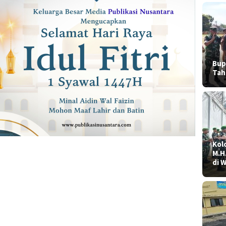
Bup
Tah
Kolo
M.H
di 