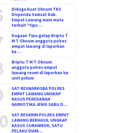
6
Diduga kuat Oknum TKS
Dispenda Samsat Kab.
Empat Lawang main mata
terkait *tipu …
7
Dugaan Tipu gelap Briptu T
M T Oknum anggota polres
empat lawang di laporkan
ke …
8
Briptu T M T Oknum
anggota polres empat
lawang resmi di laporkan ke
unit pidum
9
SAT RESNARKOBA POLRES
EMPAT LAWANG UNGKAP
KASUS PEREDARAN
NARKOTIKA JENIS SABU D…
0
SAT RESKRIM POLRES EMPAT
LAWANG BERHASIL UNGKAP
KASUS CURANMOR, SATU
PELAKU DIAM…