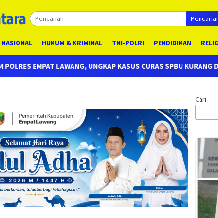
Pencaria
NASIONAL
HUKUM & KRIMINAL
TNI-POLRI
PENDIDIKAN
RELI
 KASUS CURAS SPBU KURANG DARI 24 JAM, EMPAT PELAKU BERHA
Cari