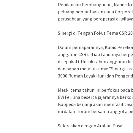
Pendanaan Pembangunan, Nande Nova
peluang pemanfaatan dana Corporate 
perusahaan yang beroperasi di wila
‎​Sinergi di Tengah Fokus Tema CSR 2
‎Dalam pemaparannya, Kabid Pereko
anggaran CSR setiap tahunnya berg
disepakati. Untuk tahun anggaran b
dan papan melalui tema: “Sinergit
3000 Rumah Layak Huni dan Pengendal
‎​Meski tema tahun ini berfokus pad
Evi Ferilina beserta jajarannya ber
Bappeda berjanji akan memfasilitas
ini dalam forum bersama anggota p
‎​Selaraskan dengan Arahan Pusat