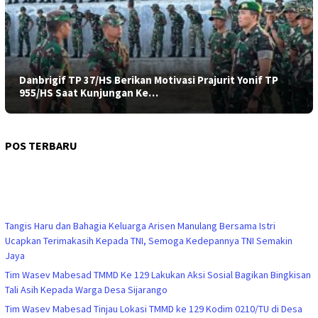
Danbrigif TP 37/HS Berikan Motivasi Prajurit Yonif TP
955/HS Saat Kunjungan Ke…
POS TERBARU
Tangis Haru dan Bahagia Keluarga Arisen Manulang Bersama Istri
Ucapkan Terimakasih Kepada TNI, Semoga Kedepannya TNI Semakin
Jaya
Tim Wasev Mabesad TMMD Ke 129 Lakukan Aksi Sosial Bagikan Bingkisan
Tali Asih Kepada Warga Desa Sijarango
Tim Wasev Mabesad Tinjau Lokasi TMMD ke 129 Kodim 0210/TU di Desa