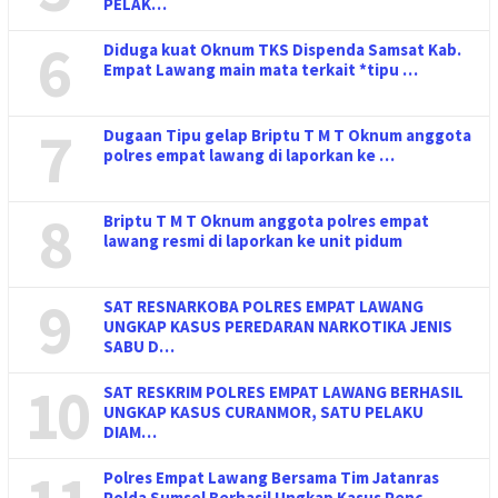
PELAK…
6
Diduga kuat Oknum TKS Dispenda Samsat Kab.
Empat Lawang main mata terkait *tipu …
7
Dugaan Tipu gelap Briptu T M T Oknum anggota
polres empat lawang di laporkan ke …
8
Briptu T M T Oknum anggota polres empat
lawang resmi di laporkan ke unit pidum
9
SAT RESNARKOBA POLRES EMPAT LAWANG
UNGKAP KASUS PEREDARAN NARKOTIKA JENIS
SABU D…
10
SAT RESKRIM POLRES EMPAT LAWANG BERHASIL
UNGKAP KASUS CURANMOR, SATU PELAKU
DIAM…
Polres Empat Lawang Bersama Tim Jatanras
Polda Sumsel Berhasil Ungkap Kasus Penc…