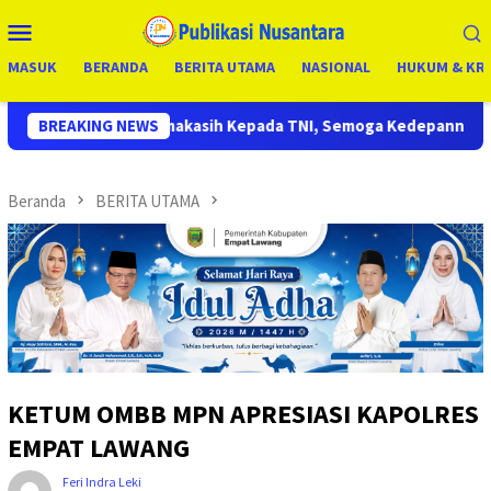
Loncat
Menu
ke
Mobile
konten
MASUK
BERANDA
BERITA UTAMA
NASIONAL
HUKUM & KRI
ih Kepada TNI, Semoga Kedepannya TNI Semakin Jaya
BREAKING NEWS
Tim 
Beranda
BERITA UTAMA
KETUM OMBB MPN APRESIASI KAPOLRES
EMPAT LAWANG
Feri Indra Leki