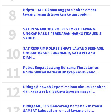
8
Briptu T M T Oknum anggota polres empat
lawang resmi di laporkan ke unit pidum
9
SAT RESNARKOBA POLRES EMPAT LAWANG
UNGKAP KASUS PEREDARAN NARKOTIKA JENIS
SABU D…
10
SAT RESKRIM POLRES EMPAT LAWANG BERHASIL
UNGKAP KASUS CURANMOR, SATU PELAKU
DIAM…
11
Polres Empat Lawang Bersama Tim Jatanras
Polda Sumsel Berhasil Ungkap Kasus Penc…
12
Diduga dibawah kepemimpinan oknum kapolres
dan kasatres banyaknya laporan masyar…
13
Diduga ML,TKS mencoreng nama baik instansi
SAMSAT kabupaten empat lawang di d…