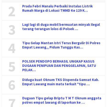
2
Prada Febri Manalu Perbaiki Instalas Listrik
Rumah Warga di Lokasi TMMD Ke 129 K…
3
Lagi lagi di duga mobil bermuatan minyak ilegal
terang terangan lolos di Polsek …
4
Tipu Gelap Mantan Istri Terus Bergulir Di Polres
Empat Lawang,, Pidum Tunggu Kas…
5
POLSEK PENDOPO BERHASIL UNGKAP KASUS
DUGAAN PENIPUAN DAN PENGGELAPAN, SATU
PELAK…
6
Diduga kuat Oknum TKS Dispenda Samsat Kab.
Empat Lawang main mata terkait *tipu …
7
Dugaan Tipu gelap Briptu T M T Oknum anggota
polres empat lawang di laporkan ke …