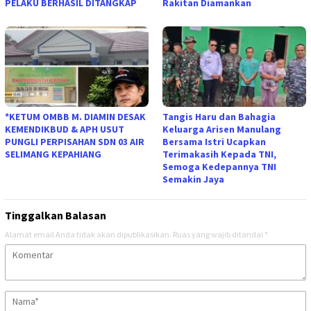
PELAKU BERHASIL DITANGKAP
Rakitan Diamankan
*KETUM OMBB M. DIAMIN DESAK
Tangis Haru dan Bahagia
KEMENDIKBUD & APH USUT
Keluarga Arisen Manulang
PUNGLI PERPISAHAN SDN 03 AIR
Bersama Istri Ucapkan
SELIMANG KEPAHIANG
Terimakasih Kepada TNI,
Semoga Kedepannya TNI
Semakin Jaya
Tinggalkan Balasan
Alamat email Anda tidak akan dipublikasikan.
Ruas yang wajib ditandai
*