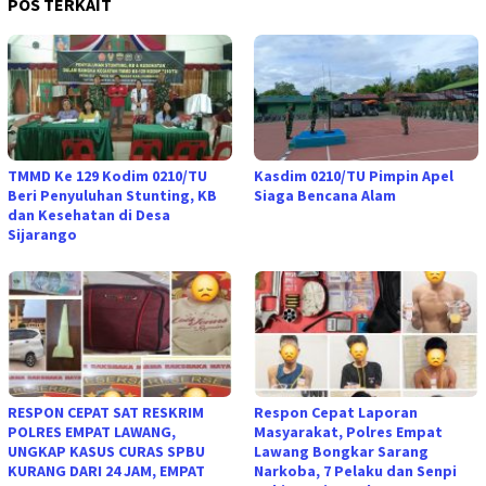
POS TERKAIT
TMMD Ke 129 Kodim 0210/TU
Kasdim 0210/TU Pimpin Apel
Beri Penyuluhan Stunting, KB
Siaga Bencana Alam
dan Kesehatan di Desa
Sijarango
RESPON CEPAT SAT RESKRIM
Respon Cepat Laporan
POLRES EMPAT LAWANG,
Masyarakat, Polres Empat
UNGKAP KASUS CURAS SPBU
Lawang Bongkar Sarang
KURANG DARI 24 JAM, EMPAT
Narkoba, 7 Pelaku dan Senpi