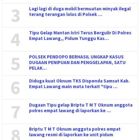
3
Lagi lagi di duga mobil bermuatan minyak ilegal
terang terangan lolos di Polsek …
4
Tipu Gelap Mantan Istri Terus Bergulir Di Polres
Empat Lawang,, Pidum Tunggu Kas…
5
POLSEK PENDOPO BERHASIL UNGKAP KASUS
DUGAAN PENIPUAN DAN PENGGELAPAN, SATU
PELAK…
6
Diduga kuat Oknum TKS Dispenda Samsat Kab.
Empat Lawang main mata terkait *tipu …
7
Dugaan Tipu gelap Briptu T M T Oknum anggota
polres empat lawang di laporkan ke …
8
Briptu T M T Oknum anggota polres empat
lawang resmi di laporkan ke unit pidum