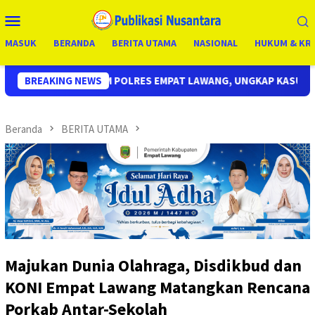
Loncat
Menu
ke
Mobile
konten
MASUK
BERANDA
BERITA UTAMA
NASIONAL
HUKUM & KRI
POLRES EMPAT LAWANG, UNGKAP KASUS CURAS SPBU KURANG DARI
BREAKING NEWS
Beranda
BERITA UTAMA
Majukan Dunia Olahraga, Disdikbud dan
KONI Empat Lawang Matangkan Rencana
Porkab Antar-Sekolah