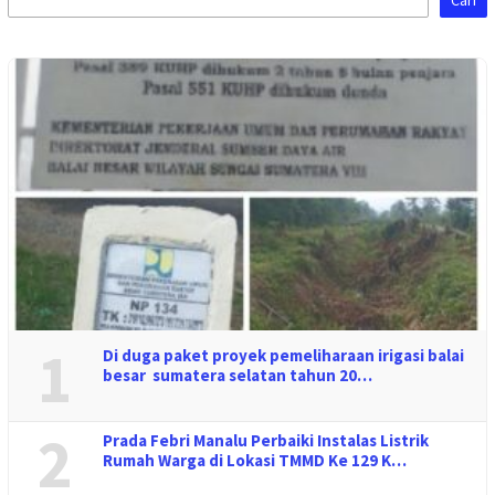
Cari
1
Di duga paket proyek pemeliharaan irigasi balai
besar sumatera selatan tahun 20…
2
Prada Febri Manalu Perbaiki Instalas Listrik
Rumah Warga di Lokasi TMMD Ke 129 K…