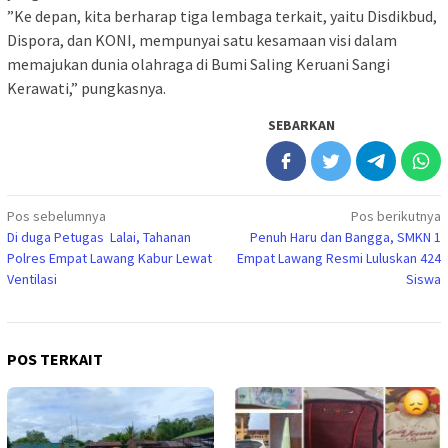
‎​”Ke depan, kita berharap tiga lembaga terkait, yaitu Disdikbud,
Dispora, dan KONI, mempunyai satu kesamaan visi dalam
memajukan dunia olahraga di Bumi Saling Keruani Sangi
Kerawati,” pungkasnya.
SEBARKAN
Navigasi
Pos sebelumnya
Pos berikutnya
​Di duga Petugas Lalai, Tahanan
Penuh Haru dan Bangga, SMKN 1
pos
Polres Empat Lawang Kabur Lewat
Empat Lawang Resmi Luluskan 424
Ventilasi
Siswa
POS TERKAIT