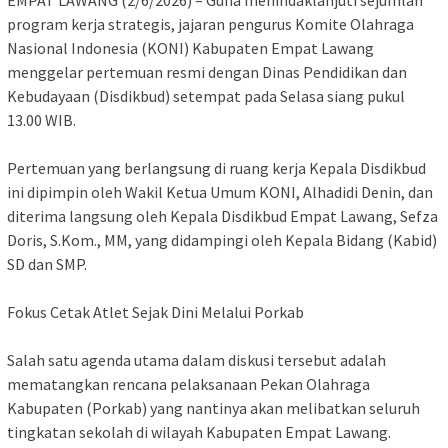
‎​EMPAT LAWANG (2/6/2026) – Guna menindaklanjuti sejumlah
program kerja strategis, jajaran pengurus Komite Olahraga
Nasional Indonesia (KONI) Kabupaten Empat Lawang
menggelar pertemuan resmi dengan Dinas Pendidikan dan
Kebudayaan (Disdikbud) setempat pada Selasa siang pukul
13.00 WIB.
‎​Pertemuan yang berlangsung di ruang kerja Kepala Disdikbud
ini dipimpin oleh Wakil Ketua Umum KONI, Alhadidi Denin, dan
diterima langsung oleh Kepala Disdikbud Empat Lawang, Sefza
Doris, S.Kom., MM, yang didampingi oleh Kepala Bidang (Kabid)
SD dan SMP.
‎​Fokus Cetak Atlet Sejak Dini Melalui Porkab
‎Salah satu agenda utama dalam diskusi tersebut adalah
mematangkan rencana pelaksanaan Pekan Olahraga
Kabupaten (Porkab) yang nantinya akan melibatkan seluruh
tingkatan sekolah di wilayah Kabupaten Empat Lawang.