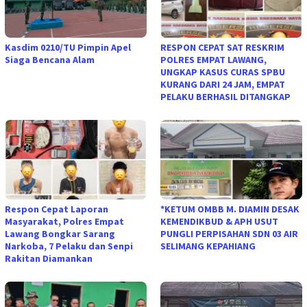
Kasdim 0210/TU Pimpin Apel
RESPON CEPAT SAT RESKRIM
Siaga Bencana Alam
POLRES EMPAT LAWANG,
UNGKAP KASUS CURAS SPBU
KURANG DARI 24 JAM, EMPAT
PELAKU BERHASIL DITANGKAP
Respon Cepat Laporan
*KETUM OMBB M. DIAMIN DESAK
Masyarakat, Polres Empat
KEMENDIKBUD & APH USUT
Lawang Bongkar Sarang
PUNGLI PERPISAHAN SDN 03 AIR
Narkoba, 7 Pelaku dan Senpi
SELIMANG KEPAHIANG
Rakitan Diamankan