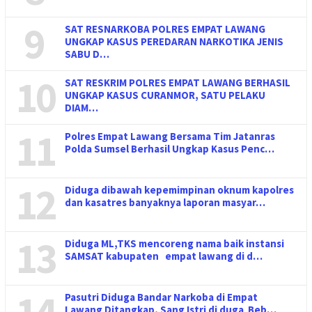
9
SAT RESNARKOBA POLRES EMPAT LAWANG
UNGKAP KASUS PEREDARAN NARKOTIKA JENIS
SABU D…
10
SAT RESKRIM POLRES EMPAT LAWANG BERHASIL
UNGKAP KASUS CURANMOR, SATU PELAKU
DIAM…
11
Polres Empat Lawang Bersama Tim Jatanras
Polda Sumsel Berhasil Ungkap Kasus Penc…
12
Diduga dibawah kepemimpinan oknum kapolres
dan kasatres banyaknya laporan masyar…
13
Diduga ML,TKS mencoreng nama baik instansi
SAMSAT kabupaten empat lawang di d…
14
Pasutri Diduga Bandar Narkoba di Empat
Lawang Ditangkap, Sang Istri di duga Beb…