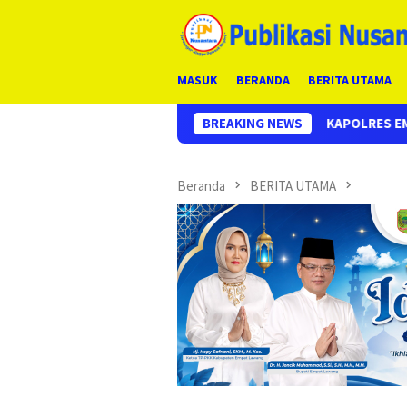
Loncat
ke
konten
MASUK
BERANDA
BERITA UTAMA
KAPOLRES EMPAT LAWANG PIMPIN UPACARA 
BREAKING NEWS
Beranda
BERITA UTAMA