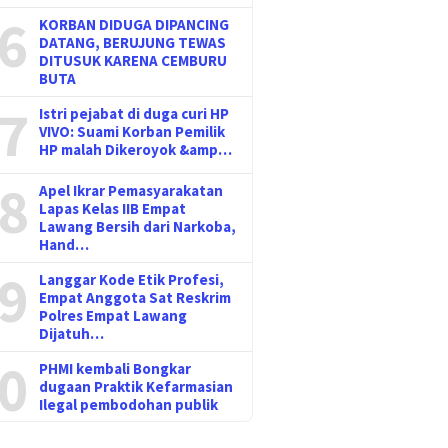
6
KORBAN DIDUGA DIPANCING
DATANG, BERUJUNG TEWAS
DITUSUK KARENA CEMBURU
BUTA
7
Istri pejabat di duga curi HP
VIVO: Suami Korban Pemilik
HP malah Dikeroyok &amp…
8
Apel Ikrar Pemasyarakatan
Lapas Kelas IIB Empat
Lawang Bersih dari Narkoba,
Hand…
9
Langgar Kode Etik Profesi,
Empat Anggota Sat Reskrim
Polres Empat Lawang
Dijatuh…
0
PHMI kembali Bongkar
dugaan Praktik Kefarmasian
Ilegal pembodohan publik