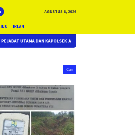
n
AGUSTUS 6, 2026
GIUS
IKLAN
K JAJARAN
*KETUM OMBB M. DIAMIN DESAK KEMENDIKBUD 
Cari