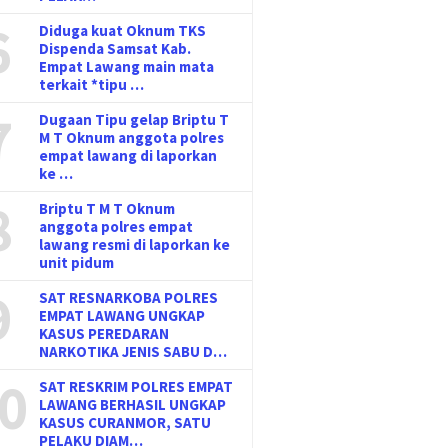
6
Diduga kuat Oknum TKS
Dispenda Samsat Kab.
Empat Lawang main mata
terkait *tipu …
7
Dugaan Tipu gelap Briptu T
M T Oknum anggota polres
empat lawang di laporkan
ke …
8
Briptu T M T Oknum
anggota polres empat
lawang resmi di laporkan ke
unit pidum
9
SAT RESNARKOBA POLRES
EMPAT LAWANG UNGKAP
KASUS PEREDARAN
NARKOTIKA JENIS SABU D…
0
SAT RESKRIM POLRES EMPAT
LAWANG BERHASIL UNGKAP
KASUS CURANMOR, SATU
PELAKU DIAM…