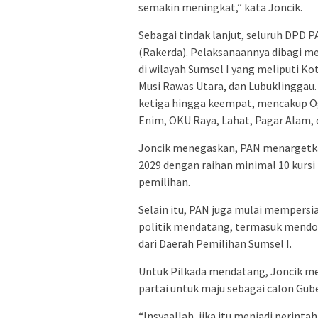
semakin meningkat,” kata Joncik.
Sebagai tindak lanjut, seluruh DPD 
(Rakerda). Pelaksanaannya dibagi me
di wilayah Sumsel I yang meliputi K
Musi Rawas Utara, dan Lubuklinggau.
ketiga hingga keempat, mencakup Oga
Enim, OKU Raya, Lahat, Pagar Alam,
Joncik menegaskan, PAN menargetkan
2029 dengan raihan minimal 10 kursi 
pemilihan.
Selain itu, PAN juga mulai mempersi
politik mendatang, termasuk mendoro
dari Daerah Pemilihan Sumsel I.
Untuk Pilkada mendatang, Joncik m
partai untuk maju sebagai calon Gub
“Insyaallah, jika itu menjadi perint