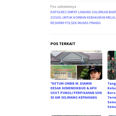
Navigasi
Pos sebelumnya
KAPOLRES EMPAT LAWANG SALURKAN BAN
pos
SOSIAL UNTUK KORBAN KEBAKARAN MELALU
RESKRIM POLSEK MUARA PINANG
POS TERKAIT
*KETUM OMBB M. DIAMIN
Tang
DESAK KEMENDIKBUD & APH
Kelu
USUT PUNGLI PERPISAHAN SDN
Bers
03 AIR SELIMANG KEPAHIANG
Teri
Semo
Sema