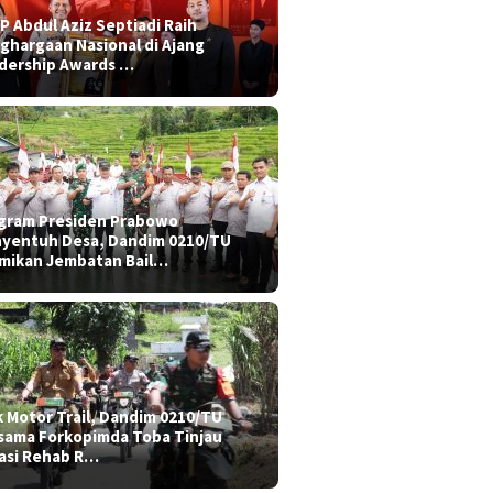
P Abdul Aziz Septiadi Raih
ghargaan Nasional di Ajang
dership Awards …
gram Presiden Prabowo
yentuh Desa, Dandim 0210/TU
mikan Jembatan Bail…
k Motor Trail, Dandim 0210/TU
sama Forkopimda Toba Tinjau
asi Rehab R…