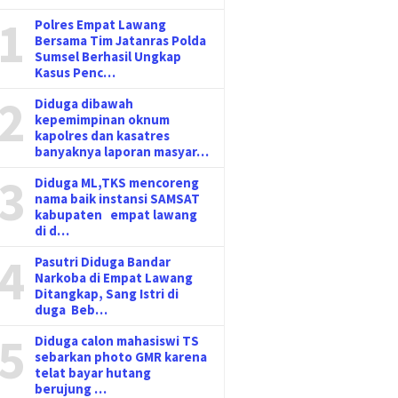
1
Polres Empat Lawang
Bersama Tim Jatanras Polda
Sumsel Berhasil Ungkap
Kasus Penc…
2
Diduga dibawah
kepemimpinan oknum
kapolres dan kasatres
banyaknya laporan masyar…
3
Diduga ML,TKS mencoreng
nama baik instansi SAMSAT
kabupaten empat lawang
di d…
4
Pasutri Diduga Bandar
Narkoba di Empat Lawang
Ditangkap, Sang Istri di
duga Beb…
5
Diduga calon mahasiswi TS
sebarkan photo GMR karena
telat bayar hutang
berujung …