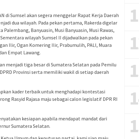
1
PAN di Sumsel akan segera menggelar Rapat Kerja Daerah
njadi dua wilayah. Pada pekan pertama, Rakerda digelar
ota Palembang, Banyuasin, Musi Banyuasin, Musi Rawas,
1
 Sementara wilayah Sumsel II dijadwalkan pada pekan
n Ilir, Ogan Komering Ilir, Prabumulih, PALI, Muara
 dan Empat Lawang.
1
 menjadi tiga besar di Sumatera Selatan pada Pemilu
DPRD Provinsi serta memiliki wakil di setiap daerah
1
apkan kader terbaik untuk menghadapi kontestasi
ng Rasyid Rajasa maju sebagai calon legislatif DPR RI
1
enyatakan kesiapan apabila mendapat mandat dari
ernur Sumatera Selatan.
ah Ketua Umum dan keputusan partai, kami siap maju