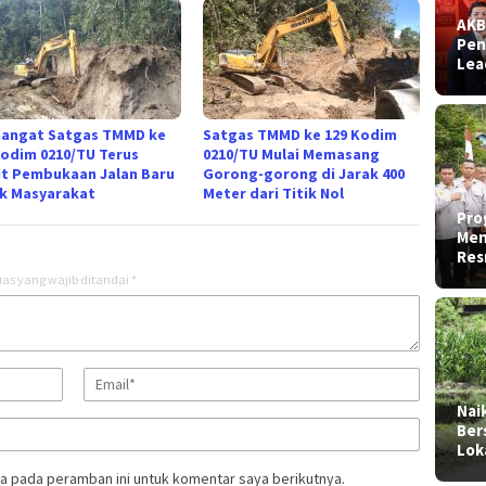
AKB
Pen
Lea
angat Satgas TMMD ke
Satgas TMMD ke 129 Kodim
Kodim 0210/TU Terus
0210/TU Mulai Memasang
t Pembukaan Jalan Baru
Gorong-gorong di Jarak 400
k Masyarakat
Meter dari Titik Nol
Pro
Men
Res
as yang wajib ditandai
*
Nai
Ber
Lok
a pada peramban ini untuk komentar saya berikutnya.