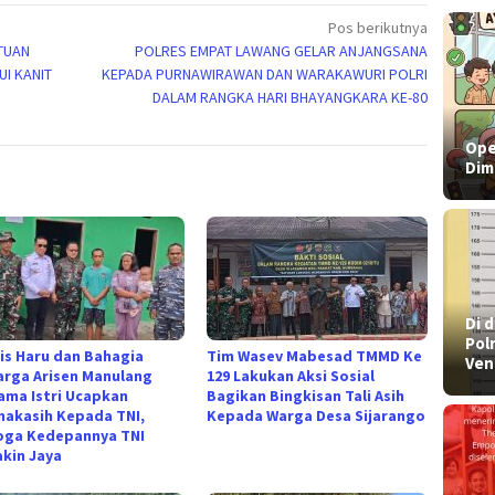
Pos berikutnya
TUAN
POLRES EMPAT LAWANG GELAR ANJANGSANA
I KANIT
KEPADA PURNAWIRAWAN DAN WARAKAWURI POLRI
DALAM RANGKA HARI BHAYANGKARA KE-80
Ope
Dim
​Di
Pol
is Haru dan Bahagia
Tim Wasev Mabesad TMMD Ke
Ven
arga Arisen Manulang
129 Lakukan Aksi Sosial
ama Istri Ucapkan
Bagikan Bingkisan Tali Asih
makasih Kepada TNI,
Kepada Warga Desa Sijarango
ga Kedepannya TNI
kin Jaya