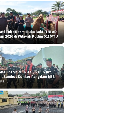
ati Toba Resmi Buka Bakti TNI AD
un 2026 di Wilayah Kodim 0210/TU
nel Inf Saiful Rizal, S.Hub.Int,
.I, Sambut Kunker Pangdam I/BB
Wila…