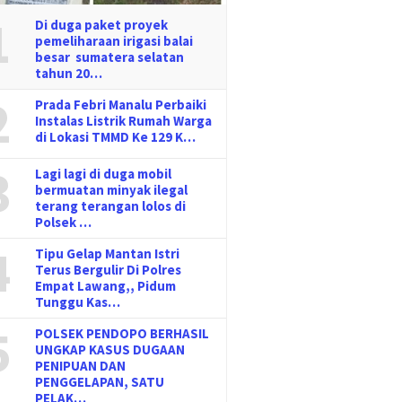
1
Di duga paket proyek
pemeliharaan irigasi balai
besar sumatera selatan
tahun 20…
2
Prada Febri Manalu Perbaiki
Instalas Listrik Rumah Warga
di Lokasi TMMD Ke 129 K…
3
Lagi lagi di duga mobil
bermuatan minyak ilegal
terang terangan lolos di
Polsek …
4
Tipu Gelap Mantan Istri
Terus Bergulir Di Polres
Empat Lawang,, Pidum
Tunggu Kas…
5
POLSEK PENDOPO BERHASIL
UNGKAP KASUS DUGAAN
PENIPUAN DAN
PENGGELAPAN, SATU
PELAK…