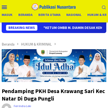
Loncat
Menu
ke
Mobile
konten
MASUK
BERANDA
BERITA UTAMA
NASIONAL
HUKUM & KRI
ETUM OMBB M. DIAMIN DESAK KEMENDIKBUD & APH USUT PUNGLI P
BREAKING NEWS
Beranda
HUKUM & KRIMINAL
Pendamping PKH Desa Krawang Sari Kec
Natar Di Duga Pungli
Feri Indra Leki