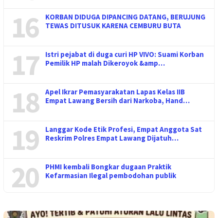
16
KORBAN DIDUGA DIPANCING DATANG, BERUJUNG
TEWAS DITUSUK KARENA CEMBURU BUTA
17
Istri pejabat di duga curi HP VIVO: Suami Korban
Pemilik HP malah Dikeroyok &amp…
18
Apel Ikrar Pemasyarakatan Lapas Kelas IIB
Empat Lawang Bersih dari Narkoba, Hand…
19
Langgar Kode Etik Profesi, Empat Anggota Sat
Reskrim Polres Empat Lawang Dijatuh…
20
PHMI kembali Bongkar dugaan Praktik
Kefarmasian Ilegal pembodohan publik