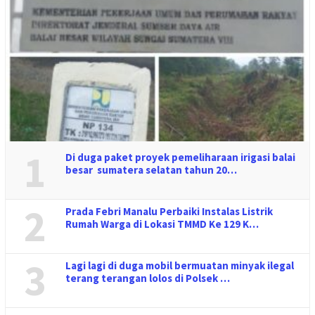
1
Di duga paket proyek pemeliharaan irigasi balai
besar sumatera selatan tahun 20…
2
Prada Febri Manalu Perbaiki Instalas Listrik
Rumah Warga di Lokasi TMMD Ke 129 K…
3
Lagi lagi di duga mobil bermuatan minyak ilegal
terang terangan lolos di Polsek …