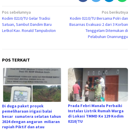
Navigasi
Pos sebelumnya
Pos berikutnya
Kodim 0210/TU Gelar Tradisi
Kodim 0210/TU Bersama Polri dan
pos
Satuan, Sambut Dandim Baru
Basarnas Evakuasi 2 dari 3 Korban
Letkol Kav. Ronald Tampubolon
Tenggelam Ditemukan di
Pelabuhan Onanrunggu
POS TERKAIT
Prada Febri Manalu Perbaiki
Di duga paket proyek
Instalas Listrik Rumah Warga
pemeliharaan irigasi balai
di Lokasi TMMD Ke 129 Kodim
besar sumatera selatan tahun
0210/TU
2024 dengan angaran miliaran
rupiah Piktif dan atau