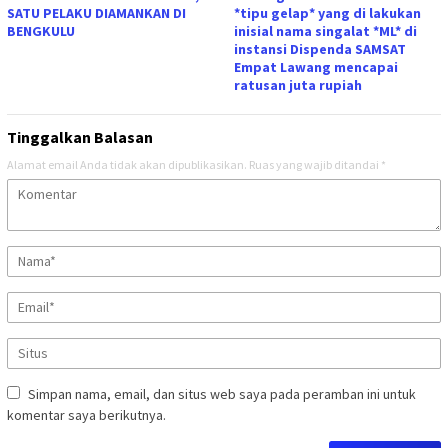
SATU PELAKU DIAMANKAN DI
*tipu gelap* yang di lakukan
BENGKULU
inisial nama singalat *ML* di
instansi Dispenda SAMSAT
Empat Lawang mencapai
ratusan juta rupiah
Tinggalkan Balasan
Alamat email Anda tidak akan dipublikasikan.
Ruas yang wajib ditandai
*
Simpan nama, email, dan situs web saya pada peramban ini untuk
komentar saya berikutnya.