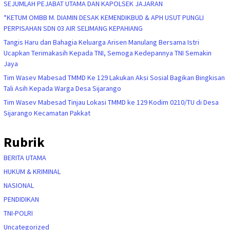
SEJUMLAH PEJABAT UTAMA DAN KAPOLSEK JAJARAN
*KETUM OMBB M. DIAMIN DESAK KEMENDIKBUD & APH USUT PUNGLI
PERPISAHAN SDN 03 AIR SELIMANG KEPAHIANG
Tangis Haru dan Bahagia Keluarga Arisen Manulang Bersama Istri
Ucapkan Terimakasih Kepada TNI, Semoga Kedepannya TNI Semakin
Jaya
Tim Wasev Mabesad TMMD Ke 129 Lakukan Aksi Sosial Bagikan Bingkisan
Tali Asih Kepada Warga Desa Sijarango
Tim Wasev Mabesad Tinjau Lokasi TMMD ke 129 Kodim 0210/TU di Desa
Sijarango Kecamatan Pakkat
Rubrik
BERITA UTAMA
HUKUM & KRIMINAL
NASIONAL
PENDIDIKAN
TNI-POLRI
Uncategorized