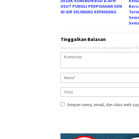
DESAK KEMENDIKBUD & APH
Kelu
USUT PUNGLI PERPISAHAN SDN
Bers
03 AIR SELIMANG KEPAHIANG
Teri
Semo
Sema
Tinggalkan Balasan
Alamat email Anda tidak akan dipublikasikan.
Ru
Simpan nama, email, dan situs web say