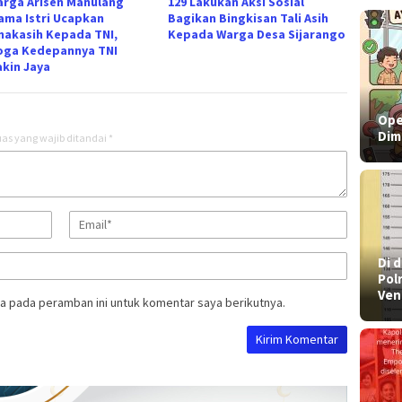
arga Arisen Manulang
129 Lakukan Aksi Sosial
ama Istri Ucapkan
Bagikan Bingkisan Tali Asih
makasih Kepada TNI,
Kepada Warga Desa Sijarango
ga Kedepannya TNI
kin Jaya
Ope
Dim
as yang wajib ditandai
*
​Di
Pol
Ven
a pada peramban ini untuk komentar saya berikutnya.