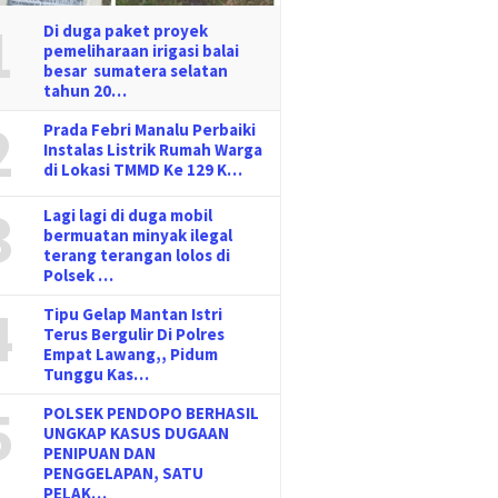
1
Di duga paket proyek
pemeliharaan irigasi balai
besar sumatera selatan
tahun 20…
2
Prada Febri Manalu Perbaiki
Instalas Listrik Rumah Warga
di Lokasi TMMD Ke 129 K…
3
Lagi lagi di duga mobil
bermuatan minyak ilegal
terang terangan lolos di
Polsek …
4
Tipu Gelap Mantan Istri
Terus Bergulir Di Polres
Empat Lawang,, Pidum
Tunggu Kas…
5
POLSEK PENDOPO BERHASIL
UNGKAP KASUS DUGAAN
PENIPUAN DAN
PENGGELAPAN, SATU
PELAK…