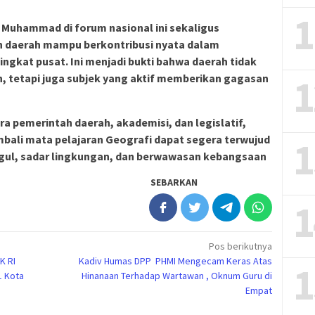
1
 Muhammad di forum nasional ini sekaligus
daerah mampu berkontribusi nyata dalam
ingkat pusat. Ini menjadi bukti bahwa daerah tidak
1
 tetapi juga subjek yang aktif memberikan gagasan
 pemerintah daerah, akademisi, dan legislatif,
ali mata pelajaran Geografi dapat segera terwujud
1
gul, sadar lingkungan, dan berwawasan kebangsaan
SEBARKAN
1
Pos berikutnya
K RI
Kadiv Humas DPP PHMI Mengecam Keras Atas
1
1 Kota
Hinanaan Terhadap Wartawan , Oknum Guru di
Empat