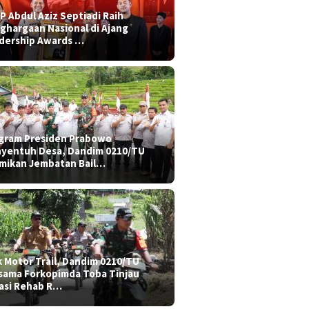
P Abdul Aziz Septiadi Raih
ghargaan Nasional di Ajang
dership Awards …
gram Presiden Prabowo
yentuh Desa, Dandim 0210/TU
mikan Jembatan Bail…
k Motor Trail, Dandim 0210/TU
sama Forkopimda Toba Tinjau
asi Rehab R…