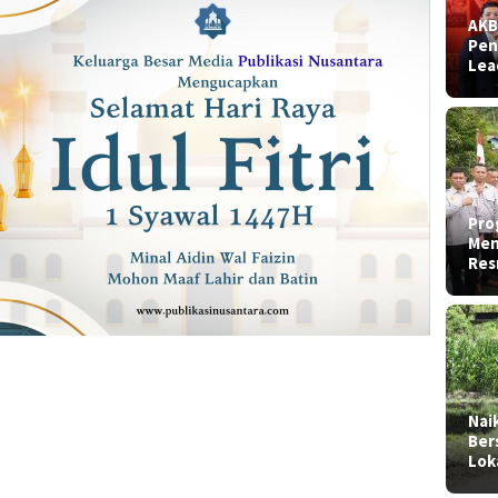
AKB
Pen
Lea
Pro
Men
Res
Nai
Ber
Lok