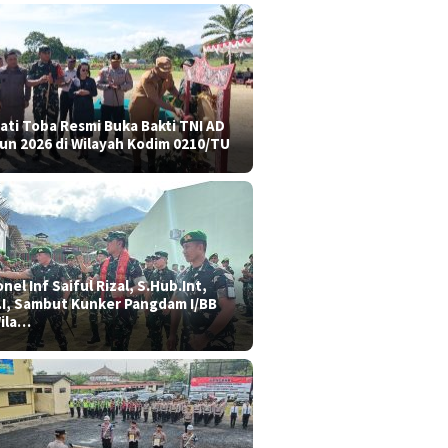
ati Toba Resmi Buka Bakti TNI AD
un 2026 di Wilayah Kodim 0210/TU
nel Inf Saiful Rizal, S.Hub.Int,
.I, Sambut Kunker Pangdam I/BB
Wila…