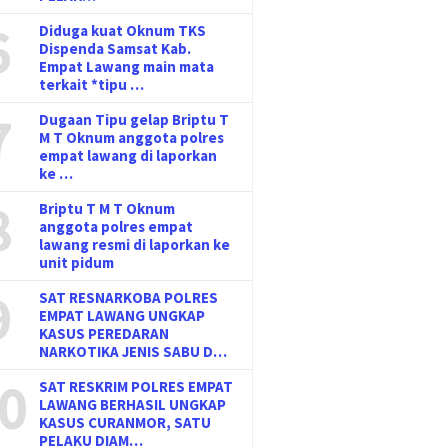
6
Diduga kuat Oknum TKS
Dispenda Samsat Kab.
Empat Lawang main mata
terkait *tipu …
7
Dugaan Tipu gelap Briptu T
M T Oknum anggota polres
empat lawang di laporkan
ke …
8
Briptu T M T Oknum
anggota polres empat
lawang resmi di laporkan ke
unit pidum
9
SAT RESNARKOBA POLRES
EMPAT LAWANG UNGKAP
KASUS PEREDARAN
NARKOTIKA JENIS SABU D…
0
SAT RESKRIM POLRES EMPAT
LAWANG BERHASIL UNGKAP
KASUS CURANMOR, SATU
PELAKU DIAM…