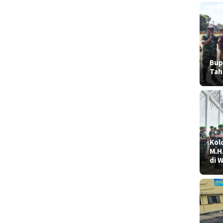
Bup
Tah
Kolo
M.H
di 