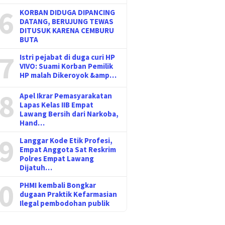
6
KORBAN DIDUGA DIPANCING
DATANG, BERUJUNG TEWAS
DITUSUK KARENA CEMBURU
BUTA
7
Istri pejabat di duga curi HP
VIVO: Suami Korban Pemilik
HP malah Dikeroyok &amp…
8
Apel Ikrar Pemasyarakatan
Lapas Kelas IIB Empat
Lawang Bersih dari Narkoba,
Hand…
9
Langgar Kode Etik Profesi,
Empat Anggota Sat Reskrim
Polres Empat Lawang
Dijatuh…
0
PHMI kembali Bongkar
dugaan Praktik Kefarmasian
Ilegal pembodohan publik