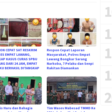
1
1
1
ON CEPAT SAT RESKRIM
Respon Cepat Laporan
ES EMPAT LAWANG,
Masyarakat, Polres Empat
AP KASUS CURAS SPBU
Lawang Bongkar Sarang
NG DARI 24 JAM, EMPAT
Narkoba, 7 Pelaku dan Senpi
KU BERHASIL DITANGKAP
Rakitan Diamankan
1
2
is Haru dan Bahagia
Tim Wasev Mabesad TMMD Ke