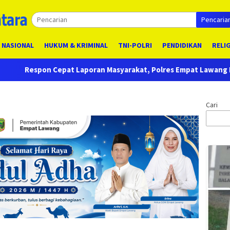
Pencaria
NASIONAL
HUKUM & KRIMINAL
TNI-POLRI
PENDIDIKAN
RELI
an Masyarakat, Polres Empat Lawang Bongkar Sarang Narkoba, 7
Cari