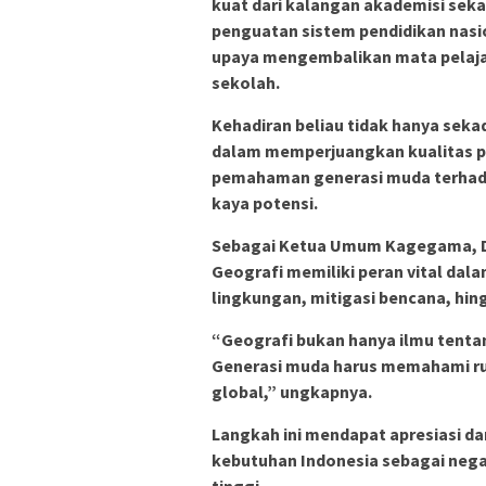
kuat dari kalangan akademisi seka
penguatan sistem pendidikan nasio
upaya mengembalikan mata pelajar
sekolah.
Kehadiran beliau tidak hanya sek
dalam memperjuangkan kualitas 
pemahaman generasi muda terhada
kaya potensi.
Sebagai Ketua Umum Kagegama, 
Geografi memiliki peran vital d
lingkungan, mitigasi bencana, hi
“Geografi bukan hanya ilmu tenta
Generasi muda harus memahami r
global,” ungkapnya.
Langkah ini mendapat apresiasi dar
kebutuhan Indonesia sebagai neg