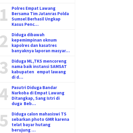
1
Polres Empat Lawang
Bersama Tim Jatanras Polda
Sumsel Berhasil Ungkap
Kasus Penc…
2
Diduga dibawah
kepemimpinan oknum
kapolres dan kasatres
banyaknya laporan masyar…
3
Diduga ML,TKS mencoreng
nama baik instansi SAMSAT
kabupaten empat lawang
di d…
4
Pasutri Diduga Bandar
Narkoba di Empat Lawang
Ditangkap, Sang Istri di
duga Beb…
5
Diduga calon mahasiswi TS
sebarkan photo GMR karena
telat bayar hutang
berujung …