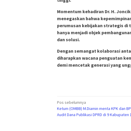
tinggi.
Momentum kehadiran Dr. H. Joncik
menegaskan bahwa kepemimpinan 
perumusan kebijakan strategis di t
hanya menjadi objek pembangunan,
dan solusi.
Dengan semangat kolaborasi antara
diharapkan wacana penguatan kemb
demi mencetak generasi yang ung
Navigasi
Pos sebelumnya
Ketum (OMBB) M.Diamin menta KPK dan BP
pos
Audit Dana Publikasi DPRD di 9 Kabupaten 