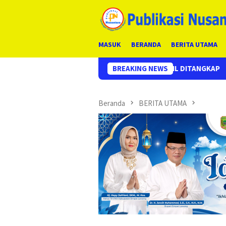
Loncat
ke
konten
MASUK
BERANDA
BERITA UTAMA
 EMPAT PELAKU BERHASIL DITANGKAP
BREAKING NEWS
Respon Cepat Lapor
Beranda
BERITA UTAMA