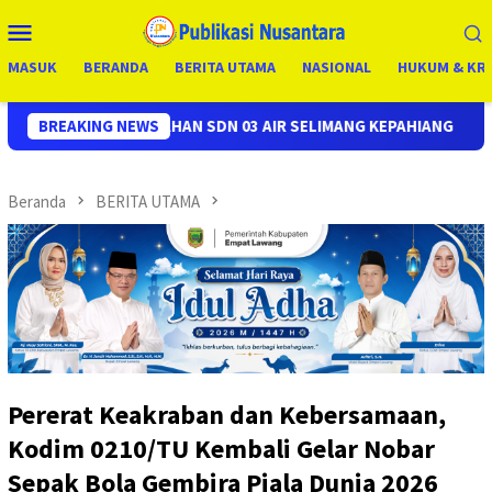
Loncat
Menu
ke
Mobile
konten
MASUK
BERANDA
BERITA UTAMA
NASIONAL
HUKUM & KRI
N 03 AIR SELIMANG KEPAHIANG
BREAKING NEWS
Tangis Haru dan Bahagia
Beranda
BERITA UTAMA
Pererat Keakraban dan Kebersamaan,
Kodim 0210/TU Kembali Gelar Nobar
Sepak Bola Gembira Piala Dunia 2026