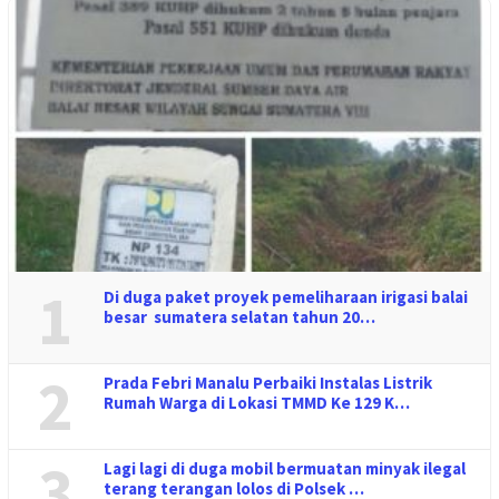
1
Di duga paket proyek pemeliharaan irigasi balai
besar sumatera selatan tahun 20…
2
Prada Febri Manalu Perbaiki Instalas Listrik
Rumah Warga di Lokasi TMMD Ke 129 K…
3
Lagi lagi di duga mobil bermuatan minyak ilegal
terang terangan lolos di Polsek …