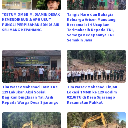
*KETUM OMBB M. DIAMIN DESAK
Tangis Haru dan Bahagia
KEMENDIKBUD & APH USUT
Keluarga Arisen Manulang
PUNGLI PERPISAHAN SDN 03 AIR
Bersama Istri Ucapkan
SELIMANG KEPAHIANG
Terimakasih Kepada TNI,
Semoga Kedepannya TNI
Semakin Jaya
Tim Wasev Mabesad TMMD Ke
Tim Wasev Mabesad Tinjau
129 Lakukan Aksi Sosial
Lokasi TMMD ke 129 Kodim
Bagikan Bingkisan Tali Asih
0210/TU di Desa Sijarango
Kepada Warga Desa Sijarango
Kecamatan Pakkat