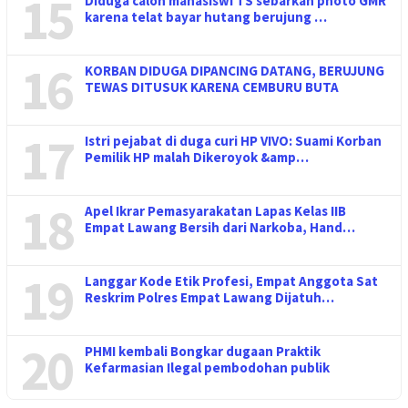
15
Diduga calon mahasiswi TS sebarkan photo GMR
karena telat bayar hutang berujung …
16
KORBAN DIDUGA DIPANCING DATANG, BERUJUNG
TEWAS DITUSUK KARENA CEMBURU BUTA
17
Istri pejabat di duga curi HP VIVO: Suami Korban
Pemilik HP malah Dikeroyok &amp…
18
Apel Ikrar Pemasyarakatan Lapas Kelas IIB
Empat Lawang Bersih dari Narkoba, Hand…
19
Langgar Kode Etik Profesi, Empat Anggota Sat
Reskrim Polres Empat Lawang Dijatuh…
20
PHMI kembali Bongkar dugaan Praktik
Kefarmasian Ilegal pembodohan publik