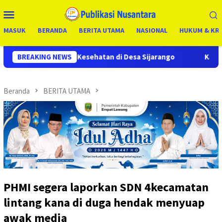
Loncat
Menu
ke
Mobile
konten
MASUK
BERANDA
BERITA UTAMA
NASIONAL
HUKUM & KRI
hatan di Desa Sijarango
BREAKING NEWS
Kasdim 0210/TU Pimpin Apel Sia
Beranda
BERITA UTAMA
PHMI segera laporkan SDN 4kecamatan
lintang kana di duga hendak menyuap
awak media