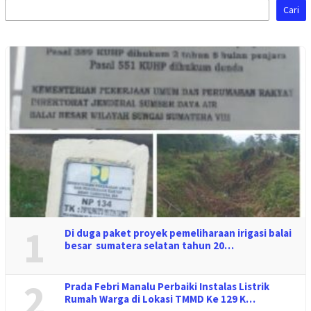
Cari
1
Di duga paket proyek pemeliharaan irigasi balai
besar sumatera selatan tahun 20…
2
Prada Febri Manalu Perbaiki Instalas Listrik
Rumah Warga di Lokasi TMMD Ke 129 K…