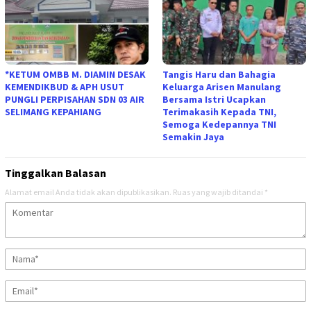
*KETUM OMBB M. DIAMIN DESAK
Tangis Haru dan Bahagia
KEMENDIKBUD & APH USUT
Keluarga Arisen Manulang
PUNGLI PERPISAHAN SDN 03 AIR
Bersama Istri Ucapkan
SELIMANG KEPAHIANG
Terimakasih Kepada TNI,
Semoga Kedepannya TNI
Semakin Jaya
Tinggalkan Balasan
Alamat email Anda tidak akan dipublikasikan.
Ruas yang wajib ditandai
*