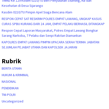
TMMD Ke 129 Kodim 0210/TU Beri Penyuluhan Stunting, KB dan
Kesehatan di Desa Sijarango
Kasdim 0210/TU Pimpin Apel Siaga Bencana Alam
RESPON CEPAT SAT RESKRIM POLRES EMPAT LAWANG, UNGKAP KASUS
CURAS SPBU KURANG DARI 24 JAM, EMPAT PELAKU BERHASIL DITANGKAP
Respon Cepat Laporan Masyarakat, Polres Empat Lawang Bongkar
Sarang Narkoba, 7 Pelaku dan Senpi Rakitan Diamankan
KAPOLRES EMPAT LAWANG PIMPIN UPACARA SERAH TERIMA JABATAN
SEJUMLAH PEJABAT UTAMA DAN KAPOLSEK JAJARAN
Rubrik
BERITA UTAMA
HUKUM & KRIMINAL
NASIONAL
PENDIDIKAN
TNI-POLRI
Uncategorized