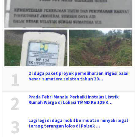
1
Di duga paket proyek pemeliharaan irigasi balai
besar sumatera selatan tahun 20…
2
Prada Febri Manalu Perbaiki Instalas Listrik
Rumah Warga di Lokasi TMMD Ke 129 K…
3
Lagi lagi di duga mobil bermuatan minyak ilegal
terang terangan lolos di Polsek …