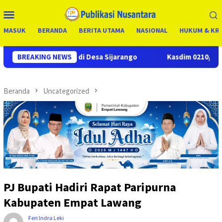
Loncat
Menu
ke
Mobile
konten
MASUK
BERANDA
BERITA UTAMA
NASIONAL
HUKUM & KRI
sa Sijarango
BREAKING NEWS
Kasdim 0210/TU Pimpin Apel Siaga Bencana
Beranda
Uncategorized
PJ Bupati Hadiri Rapat Paripurna
Kabupaten Empat Lawang
Feri Indra Leki