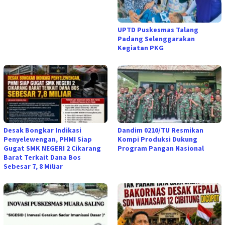
UPTD Puskesmas Talang
Padang Selenggarakan
Kegiatan PKG
Desak Bongkar Indikasi
Dandim 0210/TU Resmikan
Penyelewengan, PHMI Siap
Kompi Produksi Dukung
Gugat SMK NEGERI 2 Cikarang
Program Pangan Nasional
Barat Terkait Dana Bos
Sebesar 7, 8 Miliar