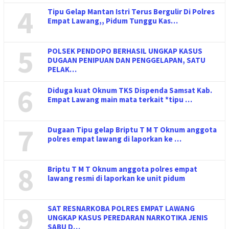
4
Tipu Gelap Mantan Istri Terus Bergulir Di Polres
Empat Lawang,, Pidum Tunggu Kas…
5
POLSEK PENDOPO BERHASIL UNGKAP KASUS
DUGAAN PENIPUAN DAN PENGGELAPAN, SATU
PELAK…
6
Diduga kuat Oknum TKS Dispenda Samsat Kab.
Empat Lawang main mata terkait *tipu …
7
Dugaan Tipu gelap Briptu T M T Oknum anggota
polres empat lawang di laporkan ke …
8
Briptu T M T Oknum anggota polres empat
lawang resmi di laporkan ke unit pidum
9
SAT RESNARKOBA POLRES EMPAT LAWANG
UNGKAP KASUS PEREDARAN NARKOTIKA JENIS
SABU D…