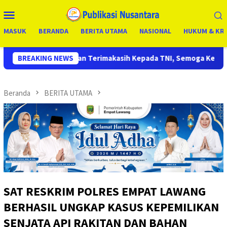
Loncat
Menu
ke
Mobile
konten
MASUK
BERANDA
BERITA UTAMA
NASIONAL
HUKUM & KRI
rimakasih Kepada TNI, Semoga Kedepannya TNI Semakin Jaya
BREAKING NEWS
Beranda
BERITA UTAMA
SAT RESKRIM POLRES EMPAT LAWANG
BERHASIL UNGKAP KASUS KEPEMILIKAN
SENJATA API RAKITAN DAN BAHAN