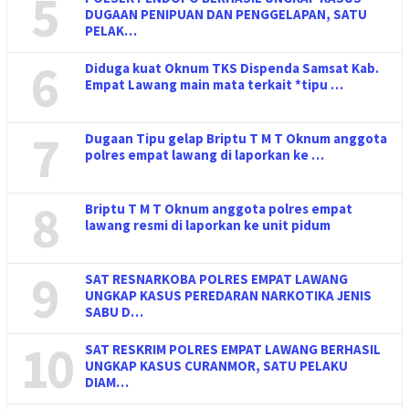
5
DUGAAN PENIPUAN DAN PENGGELAPAN, SATU
PELAK…
6
Diduga kuat Oknum TKS Dispenda Samsat Kab.
Empat Lawang main mata terkait *tipu …
7
Dugaan Tipu gelap Briptu T M T Oknum anggota
polres empat lawang di laporkan ke …
8
Briptu T M T Oknum anggota polres empat
lawang resmi di laporkan ke unit pidum
9
SAT RESNARKOBA POLRES EMPAT LAWANG
UNGKAP KASUS PEREDARAN NARKOTIKA JENIS
SABU D…
10
SAT RESKRIM POLRES EMPAT LAWANG BERHASIL
UNGKAP KASUS CURANMOR, SATU PELAKU
DIAM…