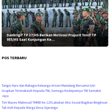
Danbrigif TP 37/HS Berikan Motivasi Prajurit Yonif TP
955/HS Saat Kunjungan Ke…
POS TERBARU
Tangis Haru dan Bahagia Keluarga Arisen Manulang Bersama Istri
Ucapkan Terimakasih Kepada TNI, Semoga Kedepannya TNI Semakin
Jaya
Tim Wasev Mabesad TMMD Ke 129 Lakukan Aksi Sosial Bagikan Bingkisan
Tali Asih Kepada Warga Desa Sijarango