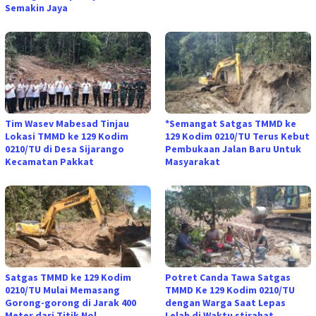
Semakin Jaya
Tim Wasev Mabesad Tinjau
*Semangat Satgas TMMD ke
Lokasi TMMD ke 129 Kodim
129 Kodim 0210/TU Terus Kebut
0210/TU di Desa Sijarango
Pembukaan Jalan Baru Untuk
Kecamatan Pakkat
Masyarakat
Satgas TMMD ke 129 Kodim
Potret Canda Tawa Satgas
0210/TU Mulai Memasang
TMMD Ke 129 Kodim 0210/TU
Gorong-gorong di Jarak 400
dengan Warga Saat Lepas
Meter dari Titik Nol
Lelah di Waktu stirahat