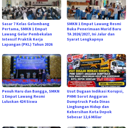
Sasar 7 Kelas Gelombang
SMKN 1 Empat Lawang Resmi
Pertama, SMKN 1 Empat
Buka Penerimaan Murid Baru
Lawang Gelar Pembekalan
TA 2026/2027, Ini Jalur dan
Intensif Praktik Kerja
Syarat Lengkapnya
Lapangan (PKL) Tahun 2026
Penuh Haru dan Bangga, SMKN
Usut Dugaan Indikasi Korupsi,
1 Empat Lawang Resmi
PHMI Sorot Anggaran
Luluskan 424 Siswa
Dumptruck Pada Dinas
Lingkungan Hidup dan
Kebersihan Kota Depok
Sebesar 12,6 Miliar