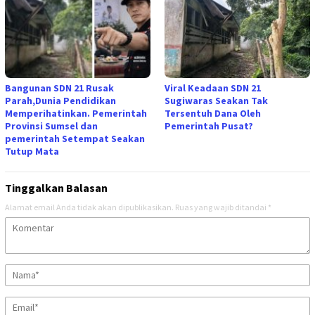
Bangunan SDN 21 Rusak
Viral Keadaan SDN 21
Parah,Dunia Pendidikan
Sugiwaras Seakan Tak
Memperihatinkan. Pemerintah
Tersentuh Dana Oleh
Provinsi Sumsel dan
Pemerintah Pusat?
pemerintah Setempat Seakan
Tutup Mata
Tinggalkan Balasan
Alamat email Anda tidak akan dipublikasikan.
Ruas yang wajib ditandai
*