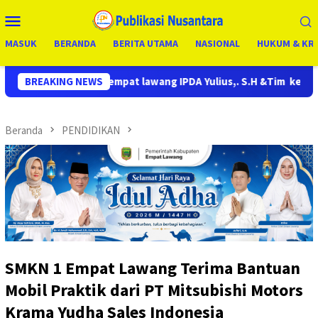
Loncat
Menu
ke
Mobile
konten
MASUK
BERANDA
BERITA UTAMA
NASIONAL
HUKUM & KRI
 lawang IPDA Yulius,. S.H &Tim kembali bereaksi bukan janji tapi
BREAKING NEWS
Beranda
PENDIDIKAN
SMKN 1 Empat Lawang Terima Bantuan
Mobil Praktik dari PT Mitsubishi Motors
Krama Yudha Sales Indonesia