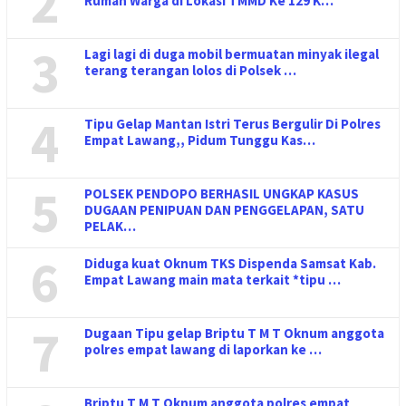
2
Rumah Warga di Lokasi TMMD Ke 129 K…
3
Lagi lagi di duga mobil bermuatan minyak ilegal
terang terangan lolos di Polsek …
4
Tipu Gelap Mantan Istri Terus Bergulir Di Polres
Empat Lawang,, Pidum Tunggu Kas…
5
POLSEK PENDOPO BERHASIL UNGKAP KASUS
DUGAAN PENIPUAN DAN PENGGELAPAN, SATU
PELAK…
6
Diduga kuat Oknum TKS Dispenda Samsat Kab.
Empat Lawang main mata terkait *tipu …
7
Dugaan Tipu gelap Briptu T M T Oknum anggota
polres empat lawang di laporkan ke …
Briptu T M T Oknum anggota polres empat