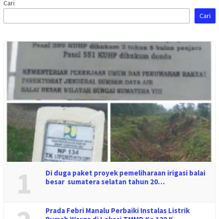
Cari
Cari
1
Di duga paket proyek pemeliharaan irigasi balai
besar sumatera selatan tahun 20…
Prada Febri Manalu Perbaiki Instalas Listrik