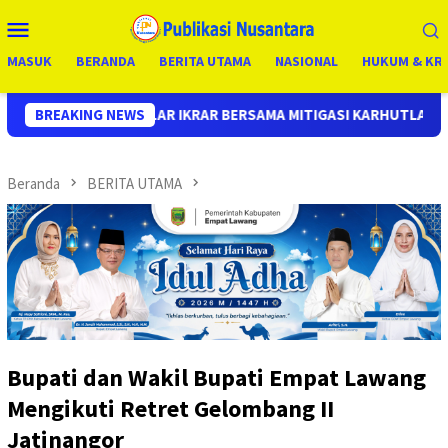
Loncat
Menu
ke
Mobile
konten
MASUK
BERANDA
BERITA UTAMA
NASIONAL
HUKUM & KRI
 IKRAR BERSAMA MITIGASI KARHUTLA 2026
BREAKING NEWS
KOMITMEN T
Beranda
BERITA UTAMA
Bupati dan Wakil Bupati Empat Lawang
Mengikuti Retret Gelombang II
Jatinangor