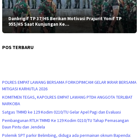
Danbrigif TP 37/HS Berikan Motivasi Prajurit Yonif TP
955/HS Saat Kunjungan Ke…
POS TERBARU
POLRES EMPAT LAWANG BERSAMA FORKOPIMCAM GELAR IKRAR BERSAMA
MITIGASI KARHUTLA 2026
KOMITMEN TEGAS, KAPOLRES EMPAT LAWANG PTDH ANGGOTA TERLIBAT
NARKOBA
Satgas TMMD ke 129 Kodim 0210/TU Gelar Apel Pagi dan Evaluasi
Pembangunan RTLH TMMD Ke 129 Kodim 0210/TU Tahap Pemasangan
Daun Pintu dan Jendela
Polemik SPT parkir Belimbing, diduga ada permainan oknum Bapenda: