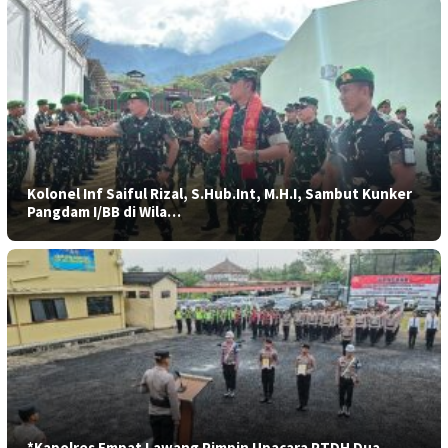
Kolonel Inf Saiful Rizal, S.Hub.Int, M.H.I, Sambut Kunker
Pangdam I/BB di Wila…
*Kapolres Empat Lawang Pimpin Upacara PTDH Dua