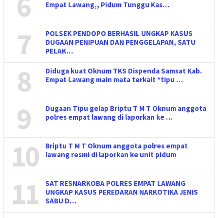
6
Empat Lawang,, Pidum Tunggu Kas…
7
POLSEK PENDOPO BERHASIL UNGKAP KASUS
DUGAAN PENIPUAN DAN PENGGELAPAN, SATU
PELAK…
8
Diduga kuat Oknum TKS Dispenda Samsat Kab.
Empat Lawang main mata terkait *tipu …
9
Dugaan Tipu gelap Briptu T M T Oknum anggota
polres empat lawang di laporkan ke …
10
Briptu T M T Oknum anggota polres empat
lawang resmi di laporkan ke unit pidum
11
SAT RESNARKOBA POLRES EMPAT LAWANG
UNGKAP KASUS PEREDARAN NARKOTIKA JENIS
SABU D…