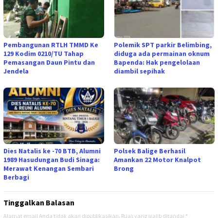
Pembangunan RTLH TMMD Ke
Polemik SPT parkir Belimbing,
129 Kodim 0210/TU Tahap
diduga ada permainan oknum
Pemasangan Daun Pintu dan
Bapenda: Hak pengelolaan
Jendela
diambil sepihak
Dies Natalis ke -70 BTB, Alumni
Polsek Balige Berhasil
1989 Hasudungan Budi Sinaga:
Amankan 22 Motor Knalpot
Merawat Kenangan Sembari
Brong
Berbagi
Tinggalkan Balasan
Alamat email Anda tidak akan dipublikasikan.
Ruas yang wajib ditandai
*