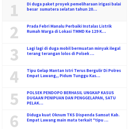
1
Di duga paket proyek pemeliharaan irigasi balai
besar sumatera selatan tahun 20…
2
Prada Febri Manalu Perbaiki Instalas Listrik
Rumah Warga di Lokasi TMMD Ke 129 K…
3
Lagi lagi di duga mobil bermuatan minyak ilegal
terang terangan lolos di Polsek …
4
Tipu Gelap Mantan Istri Terus Bergulir Di Polres
Empat Lawang,, Pidum Tunggu Kas…
5
POLSEK PENDOPO BERHASIL UNGKAP KASUS
DUGAAN PENIPUAN DAN PENGGELAPAN, SATU
PELAK…
6
Diduga kuat Oknum TKS Dispenda Samsat Kab.
Empat Lawang main mata terkait *tipu …