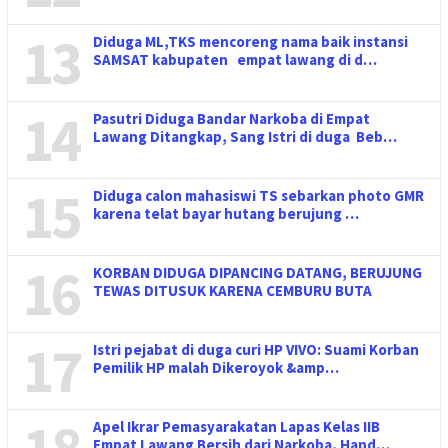
13
Diduga ML,TKS mencoreng nama baik instansi
SAMSAT kabupaten empat lawang di d…
14
Pasutri Diduga Bandar Narkoba di Empat
Lawang Ditangkap, Sang Istri di duga Beb…
15
Diduga calon mahasiswi TS sebarkan photo GMR
karena telat bayar hutang berujung …
16
KORBAN DIDUGA DIPANCING DATANG, BERUJUNG
TEWAS DITUSUK KARENA CEMBURU BUTA
17
Istri pejabat di duga curi HP VIVO: Suami Korban
Pemilik HP malah Dikeroyok &amp…
18
Apel Ikrar Pemasyarakatan Lapas Kelas IIB
Empat Lawang Bersih dari Narkoba, Hand…