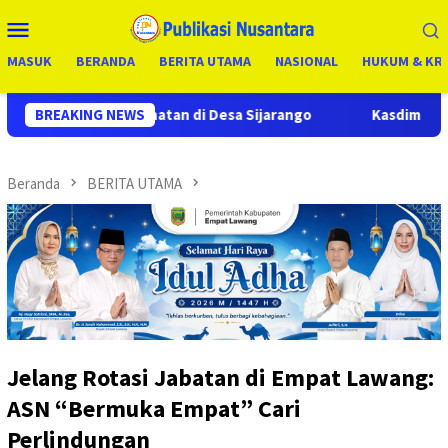
Loncat
Menu
ke
Mobile
konten
MASUK
BERANDA
BERITA UTAMA
NASIONAL
HUKUM & KRI
 di Desa Sijarango
BREAKING NEWS
Kasdim 0210/TU Pimpin Apel Siaga B
Beranda
BERITA UTAMA
Jelang Rotasi Jabatan di Empat Lawang:
ASN “Bermuka Empat” Cari
Perlindungan