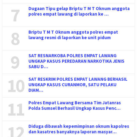
7
Dugaan Tipu gelap Briptu T M T Oknum anggota
polres empat lawang di laporkan ke …
8
Briptu T M T Oknum anggota polres empat
lawang resmi di laporkan ke unit pidum
9
SAT RESNARKOBA POLRES EMPAT LAWANG
UNGKAP KASUS PEREDARAN NARKOTIKA JENIS
SABU D…
10
SAT RESKRIM POLRES EMPAT LAWANG BERHASIL
UNGKAP KASUS CURANMOR, SATU PELAKU
DIAM…
11
Polres Empat Lawang Bersama Tim Jatanras
Polda Sumsel Berhasil Ungkap Kasus Penc…
12
Diduga dibawah kepemimpinan oknum kapolres
dan kasatres banyaknya laporan masyar…