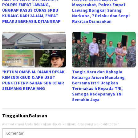
POLRES EMPAT LAWANG,
Masyarakat, Polres Empat
UNGKAP KASUS CURAS SPBU
Lawang Bongkar Sarang
KURANG DARI 24 JAM, EMPAT
Narkoba, 7 Pelaku dan Senpi
PELAKU BERHASIL DITANGKAP
Rakitan Diamankan
*KETUM OMBB M. DIAMIN DESAK
Tangis Haru dan Bahagia
KEMENDIKBUD & APH USUT
Keluarga Arisen Manulang
PUNGLI PERPISAHAN SDN 03 AIR
Bersama Istri Ucapkan
SELIMANG KEPAHIANG
Terimakasih Kepada TNI,
Semoga Kedepannya TNI
Semakin Jaya
Tinggalkan Balasan
Alamat email Anda tidak akan dipublikasikan.
Ruas yang wajib ditandai
*