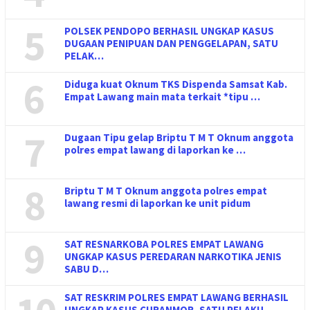
5
POLSEK PENDOPO BERHASIL UNGKAP KASUS
DUGAAN PENIPUAN DAN PENGGELAPAN, SATU
PELAK…
6
Diduga kuat Oknum TKS Dispenda Samsat Kab.
Empat Lawang main mata terkait *tipu …
7
Dugaan Tipu gelap Briptu T M T Oknum anggota
polres empat lawang di laporkan ke …
8
Briptu T M T Oknum anggota polres empat
lawang resmi di laporkan ke unit pidum
9
SAT RESNARKOBA POLRES EMPAT LAWANG
UNGKAP KASUS PEREDARAN NARKOTIKA JENIS
SABU D…
SAT RESKRIM POLRES EMPAT LAWANG BERHASIL
UNGKAP KASUS CURANMOR, SATU PELAKU