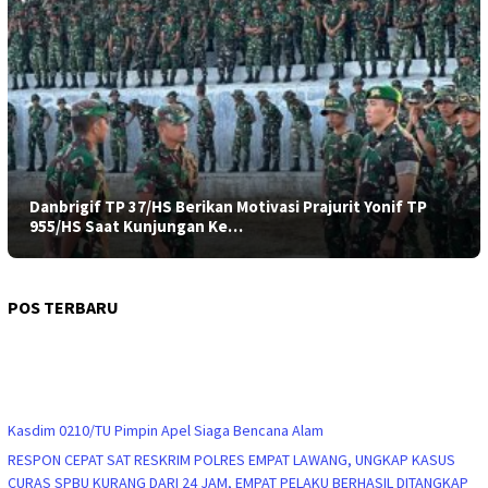
Danbrigif TP 37/HS Berikan Motivasi Prajurit Yonif TP
955/HS Saat Kunjungan Ke…
POS TERBARU
Kasdim 0210/TU Pimpin Apel Siaga Bencana Alam
RESPON CEPAT SAT RESKRIM POLRES EMPAT LAWANG, UNGKAP KASUS
CURAS SPBU KURANG DARI 24 JAM, EMPAT PELAKU BERHASIL DITANGKAP