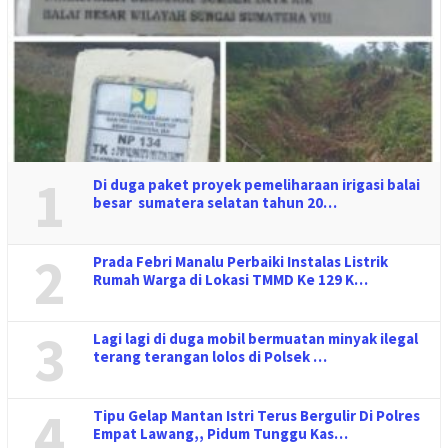
1
Di duga paket proyek pemeliharaan irigasi balai
besar sumatera selatan tahun 20…
2
Prada Febri Manalu Perbaiki Instalas Listrik
Rumah Warga di Lokasi TMMD Ke 129 K…
3
Lagi lagi di duga mobil bermuatan minyak ilegal
terang terangan lolos di Polsek …
4
Tipu Gelap Mantan Istri Terus Bergulir Di Polres
Empat Lawang,, Pidum Tunggu Kas…