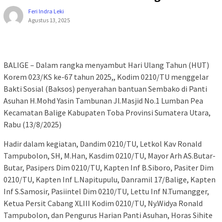
Feri Indra Leki
Agustus 13, 2025
BALIGE – Dalam rangka menyambut Hari Ulang Tahun (HUT)
Korem 023/KS ke-67 tahun 2025,, Kodim 0210/TU menggelar
Bakti Sosial (Baksos) penyerahan bantuan Sembako di Panti
Asuhan H.Mohd Yasin Tambunan Jl.Masjid No.1 Lumban Pea
Kecamatan Balige Kabupaten Toba Provinsi Sumatera Utara,
Rabu (13/8/2025)
Hadir dalam kegiatan, Dandim 0210/TU, Letkol Kav Ronald
Tampubolon, SH, M.Han, Kasdim 0210/TU, Mayor Arh AS.Butar-
Butar, Pasipers Dim 0210/TU, Kapten Inf B.Siboro, Pasiter Dim
0210/TU, Kapten Inf L.Napitupulu, Danramil 17/Balige, Kapten
Inf S.Samosir, Pasiintel Dim 0210/TU, Lettu Inf N.Tumangger,
Ketua Persit Cabang XLIII Kodim 0210/TU, Ny.Widya Ronald
Tampubolon, dan Pengurus Harian Panti Asuhan, Horas Sihite