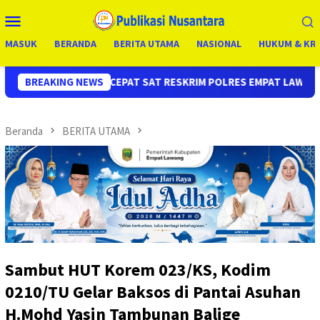
Loncat
Menu
ke
Mobile
konten
MASUK
BERANDA
BERITA UTAMA
NASIONAL
HUKUM & KRI
 SAT RESKRIM POLRES EMPAT LAWANG, UNGKAP KASUS CURAS SPB
BREAKING NEWS
Beranda
BERITA UTAMA
Sambut HUT Korem 023/KS, Kodim
0210/TU Gelar Baksos di Pantai Asuhan
H.Mohd Yasin Tambunan Balige