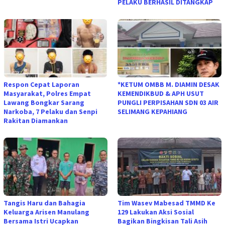
PELAKU BERHASIL DITANGKAP
Respon Cepat Laporan
*KETUM OMBB M. DIAMIN DESAK
Masyarakat, Polres Empat
KEMENDIKBUD & APH USUT
Lawang Bongkar Sarang
PUNGLI PERPISAHAN SDN 03 AIR
Narkoba, 7 Pelaku dan Senpi
SELIMANG KEPAHIANG
Rakitan Diamankan
Tangis Haru dan Bahagia
Tim Wasev Mabesad TMMD Ke
Keluarga Arisen Manulang
129 Lakukan Aksi Sosial
Bersama Istri Ucapkan
Bagikan Bingkisan Tali Asih