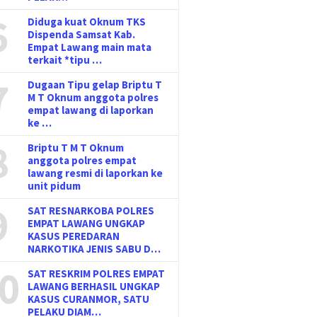
6
Diduga kuat Oknum TKS
Dispenda Samsat Kab.
Empat Lawang main mata
terkait *tipu …
7
Dugaan Tipu gelap Briptu T
M T Oknum anggota polres
empat lawang di laporkan
ke …
8
Briptu T M T Oknum
anggota polres empat
lawang resmi di laporkan ke
unit pidum
9
SAT RESNARKOBA POLRES
EMPAT LAWANG UNGKAP
KASUS PEREDARAN
NARKOTIKA JENIS SABU D…
0
SAT RESKRIM POLRES EMPAT
LAWANG BERHASIL UNGKAP
KASUS CURANMOR, SATU
PELAKU DIAM…