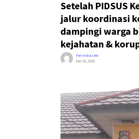
Setelah PIDSUS K
jalur koordinasi 
dampingi warga bi
kejahatan & korup
Feri Indra Leki
Mei 30, 2026