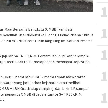
1
1
s Maju Bersama Bengkulu (OMBB) kembali
eadilan. Usai audiensi ke Bidang Tindak Pidana Khusus
askar Putra OMBB Pers turun langsung ke *Satuan Reserse
1
jajaran SAT RESKRIM. Pertemuan ini bukan seremoni.
rga kecil tidak takut melapor dan mendapat kepastian
1
en OMBB. Kami hadir untuk memastikan masyarakat
a warga yang jadi korban kejahatan atau melihat
 OMBB + LBH Gratis siap dampingi dari bikin LP sampai
1
 satu pengurus OMBB di depan Kantor SAT RESKRIM,
si.