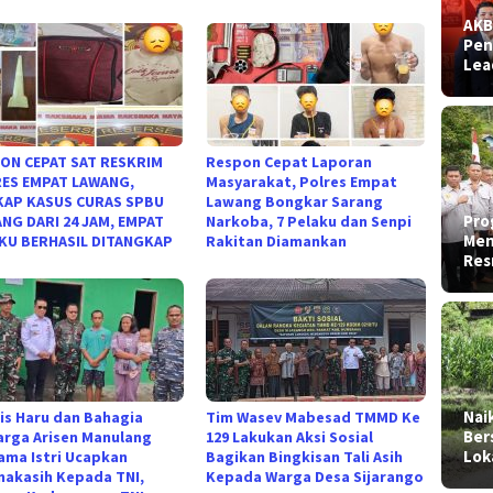
AKB
Pen
Lea
ON CEPAT SAT RESKRIM
Respon Cepat Laporan
ES EMPAT LAWANG,
Masyarakat, Polres Empat
AP KASUS CURAS SPBU
Lawang Bongkar Sarang
Pro
NG DARI 24 JAM, EMPAT
Narkoba, 7 Pelaku dan Senpi
Men
KU BERHASIL DITANGKAP
Rakitan Diamankan
Res
Nai
is Haru dan Bahagia
Tim Wasev Mabesad TMMD Ke
Ber
arga Arisen Manulang
129 Lakukan Aksi Sosial
Lok
ama Istri Ucapkan
Bagikan Bingkisan Tali Asih
makasih Kepada TNI,
Kepada Warga Desa Sijarango