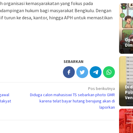
h organisasi kemasyarakatan yang fokus pada
ndampingan hukum bagi masyarakat Bengkulu. Dengan
if turun ke desa, kantor, hingga APH untuk memastikan
Ope
Dim
SEBARKAN
​Di
Pos berikutnya
Pol
gawal
Diduga calon mahasiswi TS sebarkan photo GMR
Ven
Rakyat
karena telat bayar hutang berujung akan di
laporkan