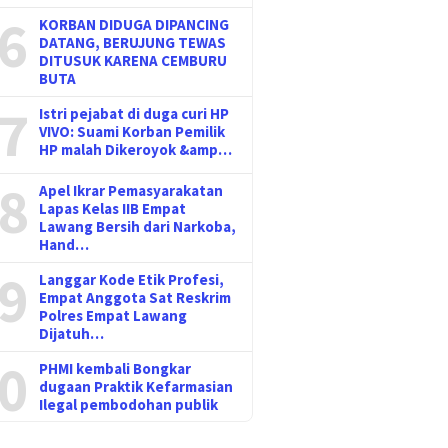
6
KORBAN DIDUGA DIPANCING
DATANG, BERUJUNG TEWAS
DITUSUK KARENA CEMBURU
BUTA
7
Istri pejabat di duga curi HP
VIVO: Suami Korban Pemilik
HP malah Dikeroyok &amp…
8
Apel Ikrar Pemasyarakatan
Lapas Kelas IIB Empat
Lawang Bersih dari Narkoba,
Hand…
9
Langgar Kode Etik Profesi,
Empat Anggota Sat Reskrim
Polres Empat Lawang
Dijatuh…
0
PHMI kembali Bongkar
dugaan Praktik Kefarmasian
Ilegal pembodohan publik