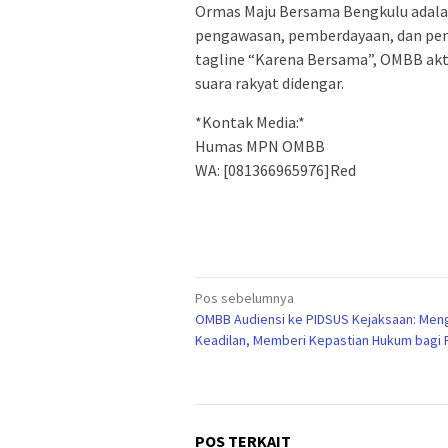
Ormas Maju Bersama Bengkulu adala
pengawasan, pemberdayaan, dan pe
tagline “Karena Bersama”, OMBB akt
suara rakyat didengar.
*Kontak Media:*
Humas MPN OMBB
WA: [081366965976]Red
Navigasi
Pos sebelumnya
OMBB Audiensi ke PIDSUS Kejaksaan: Men
pos
Keadilan, Memberi Kepastian Hukum bagi 
POS TERKAIT