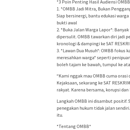
*3 Poin Penting Hasil Audiensi OMB
1. *OMBB Jadi Mitra, Bukan Penggan
Siap bersinergi, bantu edukasi warg
bukti awal
2. *Buka Jalan Warga Lapor*: Banyak
dipersulit. OMBB tawarkan diri jadi
kronologi & dampingi ke SAT RESKR
3. *Lawan Dua Musuh*: OMBB fokus ka
meresahkan warga* seperti penipuan
boleh tajam ke bawah, tumpul ke at
“Kami nggak mau OMBB cuma orasi di 
Kejaksaan, sekarang ke SAT RESKRIM
rakyat. Karena bersama, korupsi dan 
Langkah OMBB ini disambut positif. 
penegakan hukum tidak jalan sendiri
itu.
*Tentang OMBB*