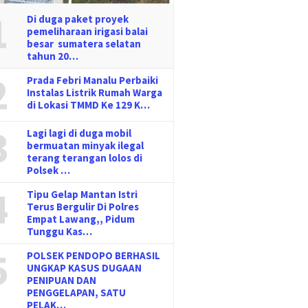
1
Di duga paket proyek
pemeliharaan irigasi balai
besar sumatera selatan
tahun 20…
2
Prada Febri Manalu Perbaiki
Instalas Listrik Rumah Warga
di Lokasi TMMD Ke 129 K…
3
Lagi lagi di duga mobil
bermuatan minyak ilegal
terang terangan lolos di
Polsek …
4
Tipu Gelap Mantan Istri
Terus Bergulir Di Polres
Empat Lawang,, Pidum
Tunggu Kas…
5
POLSEK PENDOPO BERHASIL
UNGKAP KASUS DUGAAN
PENIPUAN DAN
PENGGELAPAN, SATU
PELAK…