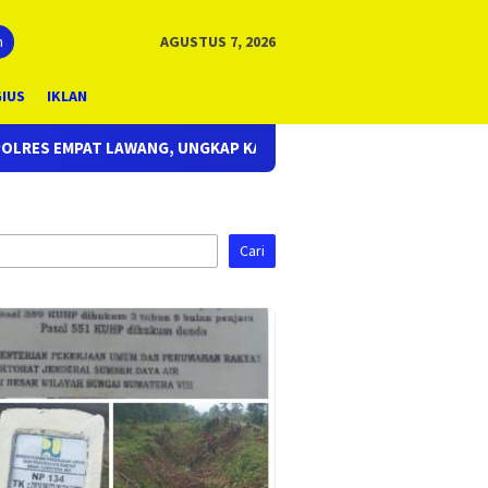
n
AGUSTUS 7, 2026
GIUS
IKLAN
P KASUS CURAS SPBU KURANG DARI 24 JAM, EMPAT PELAKU BERHA
Cari