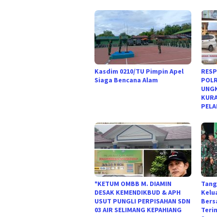
Kasdim 0210/TU Pimpin Apel
RESP
Siaga Bencana Alam
POLR
UNGK
KURA
PELA
*KETUM OMBB M. DIAMIN
Tang
DESAK KEMENDIKBUD & APH
Kelu
USUT PUNGLI PERPISAHAN SDN
Bers
03 AIR SELIMANG KEPAHIANG
Teri