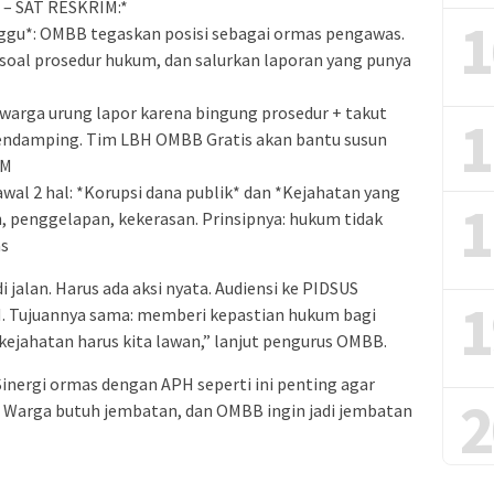
B – SAT RESKRIM:*
1
ggu*: OMBB tegaskan posisi sebagai ormas pengawas.
a soal prosedur hukum, dan salurkan laporan yang punya
 warga urung lapor karena bingung prosedur + takut
1
 pendamping. Tim LBH OMBB Gratis akan bantu susun
IM
wal 2 hal: *Korupsi dana publik* dan *Kejahatan yang
1
, penggelapan, kekerasan. Prinsipnya: hukum tidak
as
jalan. Harus ada aksi nyata. Audiensi ke PIDSUS
1
. Tujuannya sama: memberi kepastian hukum bagi
kejahatan harus kita lawan,” lanjut pengurus OMBB.
Sinergi ormas dengan APH seperti ini penting agar
2
. Warga butuh jembatan, dan OMBB ingin jadi jembatan