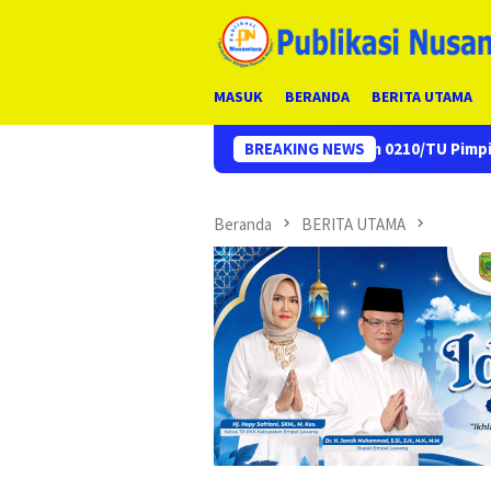
Loncat
ke
konten
MASUK
BERANDA
BERITA UTAMA
Kasdim 0210/TU Pimpin Apel Siaga Bencana Alam
BREAKING NEWS
Beranda
BERITA UTAMA