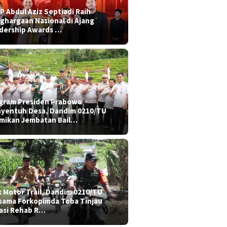
P Abdul Aziz Septiadi Raih
ghargaan Nasional di Ajang
dership Awards …
gram Presiden Prabowo
yentuh Desa, Dandim 0210/TU
mikan Jembatan Bail…
k Motor Trail, Dandim 0210/TU
sama Forkopimda Toba Tinjau
asi Rehab R…