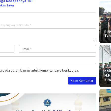
ga Kedepannya TNI
kin Jaya
as yang wajib ditandai
*
Bup
Tah
a pada peramban ini untuk komentar saya berikutnya.
Kolo
M.H
di 