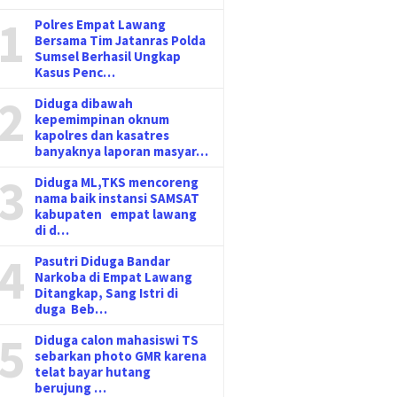
1
Polres Empat Lawang
Bersama Tim Jatanras Polda
Sumsel Berhasil Ungkap
Kasus Penc…
2
Diduga dibawah
kepemimpinan oknum
kapolres dan kasatres
banyaknya laporan masyar…
3
Diduga ML,TKS mencoreng
nama baik instansi SAMSAT
kabupaten empat lawang
di d…
4
Pasutri Diduga Bandar
Narkoba di Empat Lawang
Ditangkap, Sang Istri di
duga Beb…
5
Diduga calon mahasiswi TS
sebarkan photo GMR karena
telat bayar hutang
berujung …