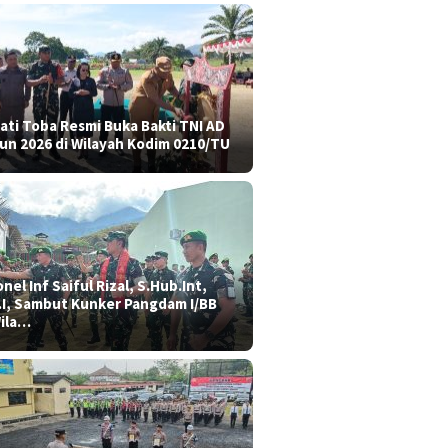
ati Toba Resmi Buka Bakti TNI AD
un 2026 di Wilayah Kodim 0210/TU
nel Inf Saiful Rizal, S.Hub.Int,
.I, Sambut Kunker Pangdam I/BB
Wila…